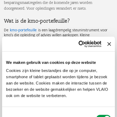
besparingsmaatregelen die de komende jaren worden
doorgevoerd. Voor opleidingen verandert er niets.
Wat is de kmo-portefeuille?
De
kmo‐portefeuille
is een laagdrempelig steuninstrument voor
kmo’s die opleiding of advies willen aankopen. Kleine
ondernemingen genieten 30% steun, een middelgrote
onderneming 20% steun. Het maximale steunplafond per jaar is
€ 7.500 steun.
In 2025 dienden bijna 55.000 ondernemingen meer dan 125.000
We maken gebruik van cookies op deze website
aanvragen in voor de kmo-portefeuille.
Cookies zijn kleine bestandjes die op je computer,
Wat verandert er juist?
smartphone of tablet geplaatst worden tijdens je bezoek
aan de website. Cookies maken de interactie tussen de
Vanaf 1 februari 2026 wordt het toepassingsgebied van de dienst
bezoeker en de website gemakkelijker en helpen VLAIO
advies beperkt tot het onderwerp cybersecurity. Alle andere
soorten adviezen komen vanaf 1 februari 2026 niet langer in
ook om de website te verbeteren.
aanmerking voor steun via de kmo-portefeuille.
Voor de dienst opleiding verandert er niets. Opleidingen die
Toestemmingsselectie
behoren tot één van de acht toekomstgerichte thema’s komen nog