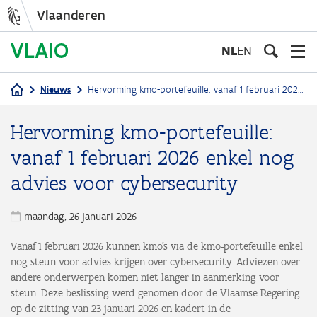
Vlaanderen
Overslaan
en
NL
EN
naar
de
Nieuws
Hervorming kmo-portefeuille: vanaf 1 februari 2026 enkel nog advies voor cybersecurity
inhoud
Kruimelpad
gaan
Hervorming kmo-portefeuille:
vanaf 1 februari 2026 enkel nog
advies voor cybersecurity
maandag, 26 januari 2026
Vanaf 1 februari 2026 kunnen kmo’s via de kmo-portefeuille enkel
nog steun voor advies krijgen over cybersecurity. Adviezen over
andere onderwerpen komen niet langer in aanmerking voor
steun. Deze beslissing werd genomen door de Vlaamse Regering
op de zitting van 23 januari 2026 en kadert in de