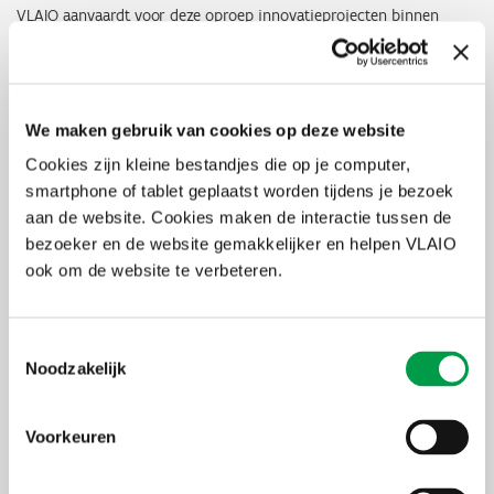
VLAIO aanvaardt voor deze oproep innovatieprojecten binnen
onderstaande domeinen:
Hoogtechnologisch zoals (maar niet beperkt tot):
Halfgeleiders en fotonica
Telecommunicatie (5G, 6G)
We maken gebruik van cookies op deze website
Geavanceerde productietechnieken
Cookies zijn kleine bestandjes die op je computer,
Digitale gezondheid / biotechnologie
Duurzaamheid, zoals (maar niet beperkt tot):
smartphone of tablet geplaatst worden tijdens je bezoek
Circulaire economie, inclusief koolstofcirculatie,
aan de website. Cookies maken de interactie tussen de
industriële procescirculatie
bezoeker en de website gemakkelijker en helpen VLAIO
Mobiliteit
ook om de website te verbeteren.
Toestemmingsselectie
Belangrijke data
Noodzakelijk
1 april 2025: opening oproep
Voorkeuren
29 augustus 2025 – 17:00 CEST: deadline indiening
EUREKA dossier
26 september 2025 – 12:00 CET: deadline indiening VLAIO