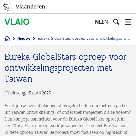
Vlaanderen
Overslaan
en
NL
EN
naar
de
Nieuws
Eureka GlobalStars oproep voor ontwikkelingsprojecten met Taiwan
inhoud
Kruimelpad
gaan
Eureka GlobalStars oproep voor
ontwikkelingsprojecten met
Taiwan
dinsdag, 15 april 2025
Heeft jouw bedrijf plannen of mogelijkheden om met een partner
uit Taiwan ontwikkelings- of onderzoeksprojecten uit te voeren?
Dan kan je je aanmelden voor de Eureka GlobalStars oproep. In
een GlobalStars oproep werk je samen met een niet-Eureka land,
in deze oproep Taiwan. Je project moet focussen op hightech of