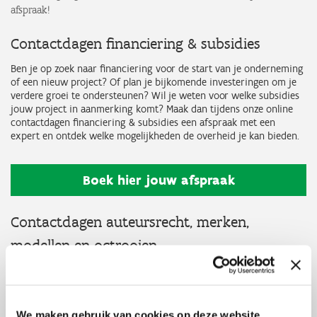
afspraak!
Contactdagen financiering & subsidies
Ben je op zoek naar financiering voor de start van je onderneming
of een nieuw project? Of plan je bijkomende investeringen om je
verdere groei te ondersteunen? Wil je weten voor welke subsidies
jouw project in aanmerking komt? Maak dan tijdens onze online
contactdagen financiering & subsidies een afspraak met een
expert en ontdek welke mogelijkheden de overheid je kan bieden.
Boek hier jouw afspraak
Contactdagen auteursrecht, merken,
modellen en octrooien
Je hebt een nieuw idee en je wil weten hoe je dit kan beschermen?
Dan zijn onze contactdagen intellectuele eigendom het ideale
moment voor jou. De adviseurs van Flanders DC en VLAIO
informeren je rond auteursrecht, overdracht van rechten (licenties)
We maken gebruik van cookies op deze website