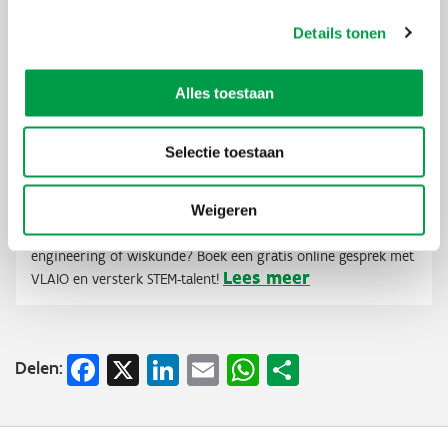
Details tonen
Alles toestaan
Selectie toestaan
Boek je gesprek tijdens onze STEM Connect-
dagen
Weigeren
Heeft jouw bedrijf een idee rond wetenschap, technologie,
engineering of wiskunde? Boek een gratis online gesprek met
Lees meer
VLAIO en versterk STEM-talent!
Facebook
X
LinkedIn
Email
WhatsApp
Share
Delen: