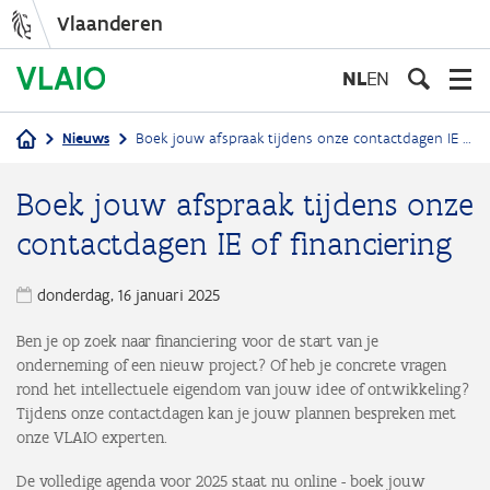
Vlaanderen
Overslaan
en
NL
EN
naar
de
Nieuws
Boek jouw afspraak tijdens onze contactdagen IE of financiering
inhoud
Kruimelpad
gaan
Boek jouw afspraak tijdens onze
contactdagen IE of financiering
donderdag, 16 januari 2025
Ben je op zoek naar financiering voor de start van je
onderneming of een nieuw project?
Of heb je concrete vragen
rond het intellectuele eigendom van jouw idee of ontwikkeling?
Tijdens onze contactdagen kan je jouw plannen bespreken met
onze VLAIO experten.
De volledige agenda voor 2025 staat nu online - boek jouw