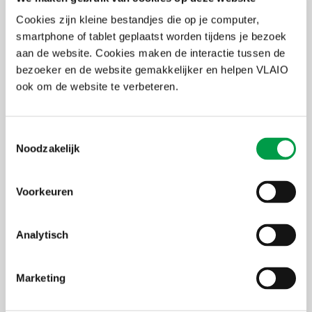
en al je vragen over intellectuele eigendom.
Cookies zijn kleine bestandjes die op je computer,
smartphone of tablet geplaatst worden tijdens je bezoek
Boek hier jouw afspraak
aan de website. Cookies maken de interactie tussen de
bezoeker en de website gemakkelijker en helpen VLAIO
ook om de website te verbeteren.
Praktisch: wat is een contactdag?
Toestemmingsselectie
een persoonlijk gesprek;
Noodzakelijk
met één of meerdere experten van VLAIO en/of een
VLAIO-partner;
van ongeveer 30 à 45 minuten;
Voorkeuren
gratis, maar inschrijven is verplicht.
Je geeft op voorhand al enkele vragen door die je wil stellen.
Analytisch
Zo matchen wij jou aan de juiste expert(en). Soms wordt ook
meer info van jou verwacht, zoals een (summier)
businessplan.
Marketing