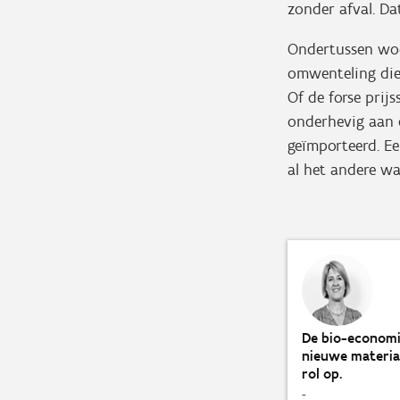
zonder afval. Da
Ondertussen woe
omwenteling die
Of de forse prij
onderhevig aan d
geïmporteerd. E
al het andere wa
De bio-economi
nieuwe materia
rol op.
-