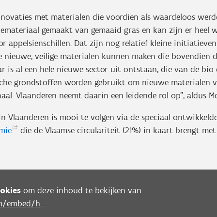
 innovaties met materialen die voordien als waardeloos we
tiemateriaal gemaakt van gemaaid gras en kan zijn er heel
r appelsienschillen. Dat zijn nog relatief kleine initiatiev
 nieuwe, veilige materialen kunnen maken die bovendien d
r is al een hele nieuwe sector uit ontstaan, die van de bio
sche grondstoffen worden gebruikt om nieuwe materialen v
aal. Vlaanderen neemt daarin een leidende rol op”, aldus M
in Vlaanderen is mooi te volgen via de speciaal ontwikkeld
mie
die de Vlaamse circulariteit (21%) in kaart brengt me
okies
om deze inhoud te bekijken van
https://www.youtube.com/embed/hWVr_aTOXE4?autoplay=0&start=0&rel=0