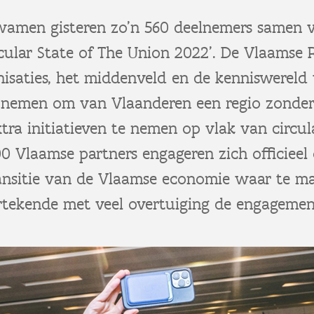
kwamen gisteren zo’n 560 deelnemers samen 
cular State of The Union 2022’. De Vlaamse 
nisaties, het middenveld en de kenniswereld 
 nemen om van Vlaanderen een regio zonder 
ra initiatieven te nemen op vlak van circul
0 Vlaamse partners engageren zich officieel
transitie van de Vlaamse economie waar te m
tekende met veel overtuiging de engagement