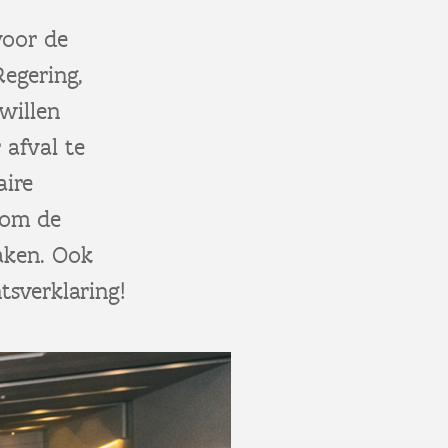
voor de
Regering,
willen
afval te
aire
 om de
aken. Ook
sverklaring!