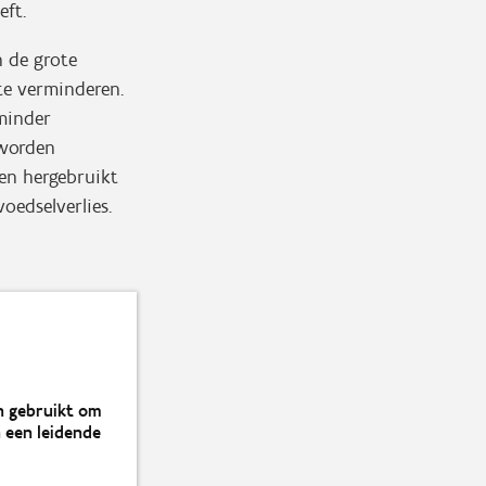
eft.
 de grote
te verminderen.
 minder
 worden
en hergebruikt
oedselverlies.
n gebruikt om
 een leidende