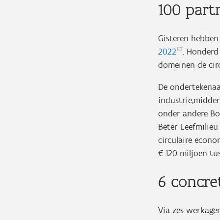
100 part
Gisteren hebbe
2022
. Honderd
domeinen de cir
De ondertekenaar
industrie,midden
onder andere Bo
Beter Leefmilieu
circulaire econo
€ 120 miljoen tu
6 concre
Via zes werkage