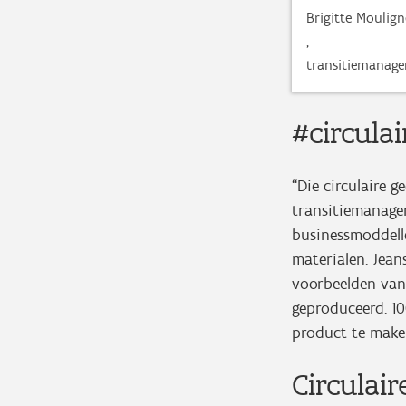
Brigitte Moulig
,
transitiemanage
#circulai
“Die circulaire g
transitiemanag
businessmoddell
materialen. Jean
voorbeelden van 
geproduceerd. 1
product te make
Circulair