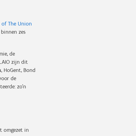
e of The Union
 binnen zes
mie, de
LAIO zijn dit
a, HoGent, Bond
voor de
teerde: zo’n
et omgezet in