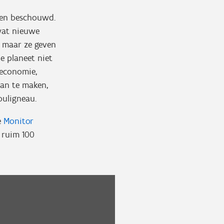
rden beschouwd.
 wat nieuwe
en maar ze geven
e planeet niet
-economie,
an te maken,
ouligneau.
e
Monitor
t ruim 100