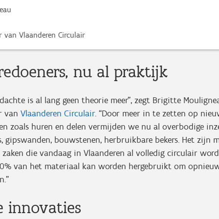
neau
r van Vlaanderen Circulair
redoeners, nu al praktijk
edachte is al lang geen theorie meer”, zegt Brigitte Mouligne
er van
Vlaanderen Circulair
. “Door meer in te zetten op nie
en zoals huren en delen vermijden we nu al overbodige inz
s, gipswanden, bouwstenen, herbruikbare bekers. Het zijn 
zaken die vandaag in Vlaanderen al volledig circulair wor
00% van het materiaal kan worden hergebruikt om opnieuw
n.”
e innovaties