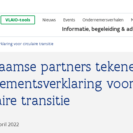
Overslaan
en
VLAIO-tools
Nieuws
Events
Ondernemersverhalen
Informatie, begeleiding & ad
naar
de
ring voor circulaire transitie
inhoud
gaan
laamse partners teken
ementsverklaring voo
aire transitie
pril 2022