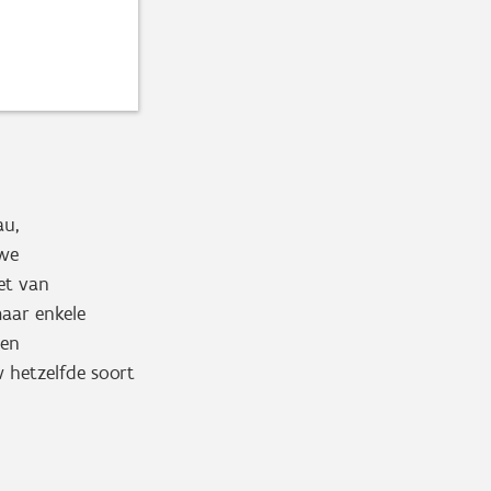
au,
uwe
et van
maar enkele
den
 hetzelfde soort