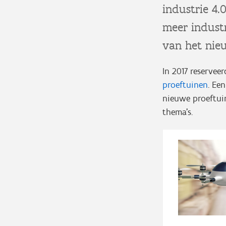
industrie 4.
meer industr
van het nie
In 2017 reservee
proeftuinen
. Ee
nieuwe proeftuin
thema’s.