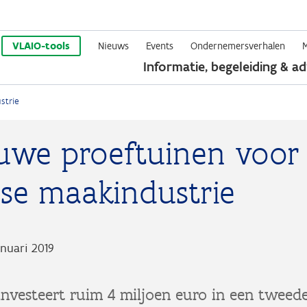
Overslaan
en
VLAIO-tools
Nieuws
Events
Ondernemersverhalen
Informatie, begeleiding & ad
naar
de
strie
inhoud
gaan
euwe proeftuinen voor
se maakindustrie
nuari 2019
nvesteert ruim 4 miljoen euro in een tweede