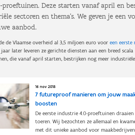
0-proeftuinen. Deze starten vanaf april en be
iële sectoren en thema’s. We geven je een v
uwe aanbod.
rde de Vlaamse overheid al 3,5 miljoen euro voor
een eerste 
n jaar later leveren ze gerichte diensten aan een breed scala
en, die vanaf april starten, bestrijken nog meer industriël
16 nov 2018
7 futureproof manieren om jouw maakb
boosten
De eerste industrie 4.0-proeftuinen draaien
toeren. Wij bezochten ze allemaal en kwam
met dit unieke aanbod voor maakbedrijven