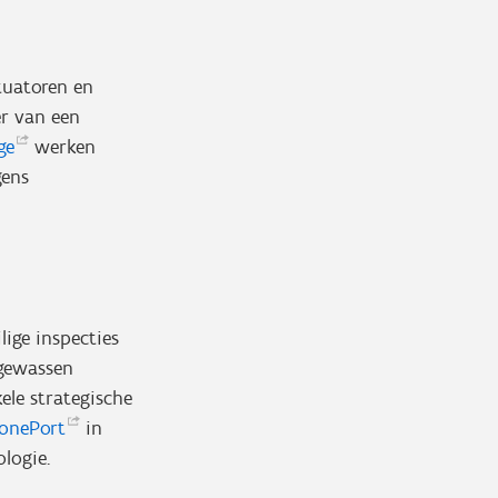
tuatoren en
r van een
ge
werken
gens
ige inspecties
gewassen
le strategische
onePort
in
logie.