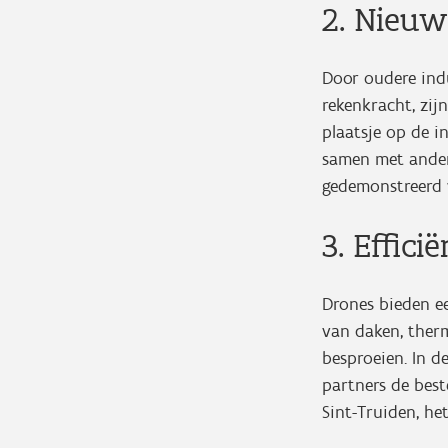
2. Nieu
Door oudere ind
rekenkracht, zi
plaatsje op de in
samen met ander
gedemonstreerd 
3. Effic
Drones bieden e
van daken, ther
besproeien. In d
partners de best
Sint-Truiden, he