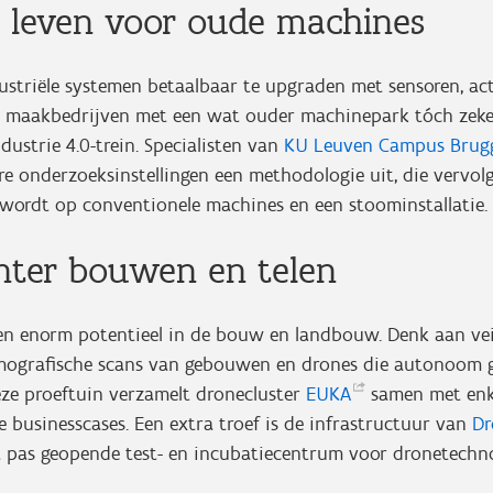
w leven voor oude machines
ustriële systemen betaalbaar te upgraden met sensoren, ac
jn maakbedrijven met een wat ouder machinepark tóch zeke
dustrie 4.0-trein. Specialisten van
KU Leuven Campus
Brug
e onderzoeksinstellingen een methodologie uit, die vervol
wordt op conventionele machines en een stoominstallatie.
iënter bouwen en telen
en enorm potentieel in de bouw en landbouw. Denk aan veil
mografische scans van gebouwen en drones die autonoom 
eze proeftuin verzamelt dronecluster
EUKA
samen met enke
e businesscases. Een extra troef is de infrastructuur van
Dr
t pas geopende test- en incubatiecentrum voor dronetechno