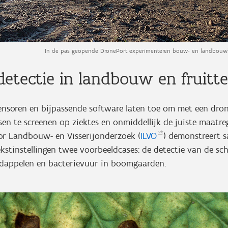
In de pas geopende DronePort experimenteren bouw- en landbouwb
edetectie in landbouw en fruitte
sensoren en bijpassende software laten toe om met een dro
 te screenen op ziektes en onmiddellijk de juiste maatrege
oor Landbouw- en Visserijonderzoek (
ILVO
) demonstreert 
stinstellingen twee voorbeeldcases: de detectie van de sc
ardappelen en bacterievuur in boomgaarden.