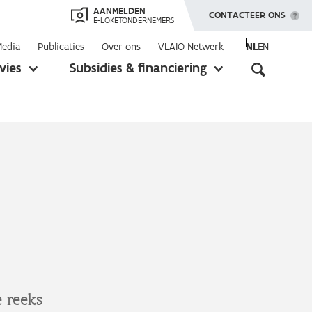
AANMELDEN
TOON MENU
CONTACTEER ONS
E-LOKETONDERNEMERS
Media
Publicaties
Over ons
VLAIO Netwerk
NL
EN
Seconda
vies
Subsidies & financiering
toon
toon
submenu
submenu
navigati
 reeks