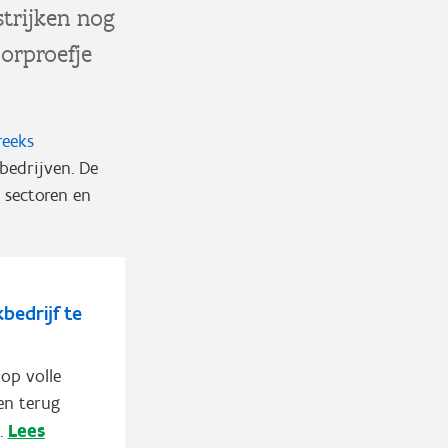
strijken nog
oorproefje
reeks
 bedrijven. De
e sectoren en
edrijf te
 op volle
en terug
Lees
.