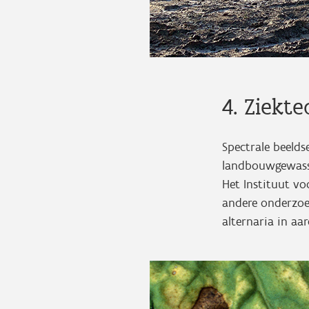
4. Ziekt
Spectrale beeld
landbouwgewassen
Het Instituut v
andere onderzoek
alternaria in a