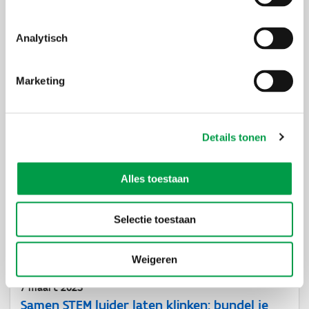
12 maart 2025
Analytisch
Van kennis tot inzicht: Jouw onderneming in
het energielandschap 2030
Marketing
Hans Haagdorens spreekt met Frederik Loeckx (FLUX50),
Bram De Keulenaere (Mantis Consulting) en Bart Deltour
over de energietransitie in Vlaanderen.
Podcast beluisteren
Details tonen
Alles toestaan
Selectie toestaan
Weigeren
7 maart 2025
Samen STEM luider laten klinken: bundel je