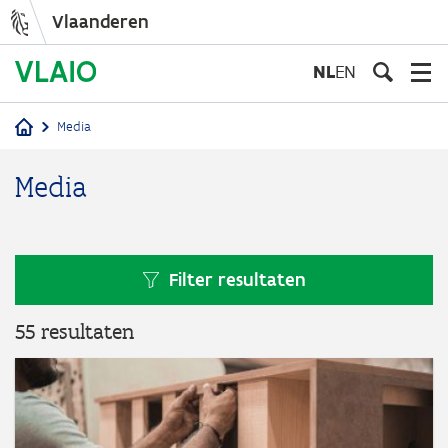
Vlaanderen
Overslaan
en
NL
EN
naar
de
Media
inhoud
Kruimelpad
gaan
Media
Filter resultaten
55 resultaten