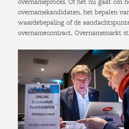
overnameproces. Of het nu gaat om h
overnamekandidaten, het bepalen van 
waardebepaling of de aandachtspunten
overnamecontract, Overnamemarkt staa