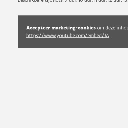
Beschikbare tijdslots: 9 uur, 10 uur, 11 uur, 12 uur, 13
Accepteer marketing-cookies
om deze inhou
https://www.youtube.com/embed/JAyE6knbMAY?autoplay=0&start=0&rel=0