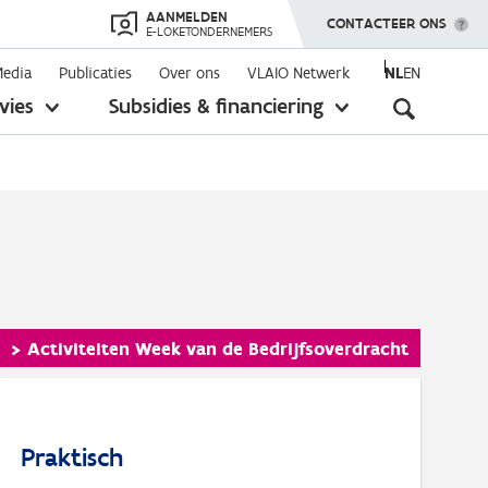
AANMELDEN
TOON MENU
CONTACTEER ONS
E-LOKETONDERNEMERS
Media
Publicaties
Over ons
VLAIO Netwerk
NL
EN
Seconda
vies
Subsidies & financiering
toon
toon
submenu
submenu
navigati
> Activiteiten Week van de Bedrijfsoverdracht
Praktisch