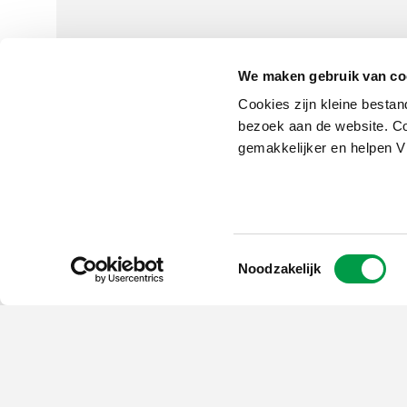
We maken gebruik van co
Cookies zijn kleine bestan
Schrijf je in op
bezoek aan de website. Co
de nieuwsbrief
gemakkelijker en helpen 
Kies welk nieuws je wil
ontvangen in je mailbox
Schrijf je nu in
Toestemmingsselectie
Noodzakelijk
Vlaio.be is een officiële website 
uitgegeven door
VLAIO
PRIVACYBELEID
TOEGANKELIJKHEID
COOKIE