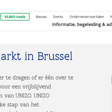
Overslaan
en
VLAIO-tools
Nieuws
Events
Ondernemersverhalen
Informatie, begeleiding & ad
naar
de
inhoud
gaan
rkt in Brussel
r te dragen of er één over te
oor een vrijblijvend
en van UNIZO. UNIZO
lke stap van het