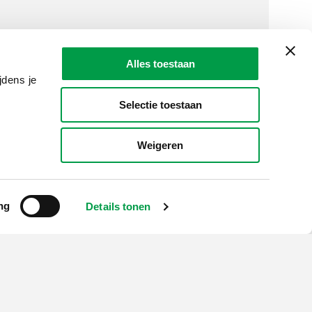
Alles toestaan
jdens je
Selectie toestaan
LAIO AWARDS
Contact
Weigeren
en, meldingen & fraudebestrijding
ng
Details tonen