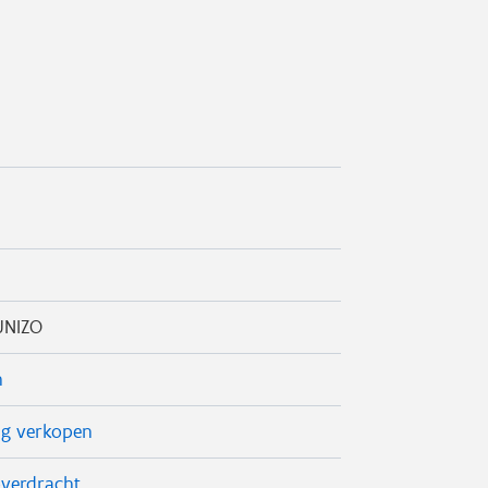
UNIZO
n
ng verkopen
overdracht