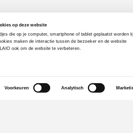
okies op deze website
djes die op je computer, smartphone of tablet geplaatst worden ti
okies maken de interactie tussen de bezoeker en de website
VLAIO ook om de website te verbeteren.
Werken bij VLAIO
Studies
VLAIO-app
V
Communicatieverplichtingen & logo's
Klacht
Voorkeuren
Analytisch
Marketi
van de Vlaamse overheid
S