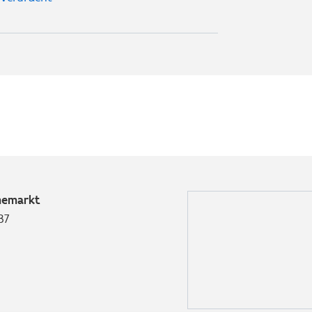
memarkt
37