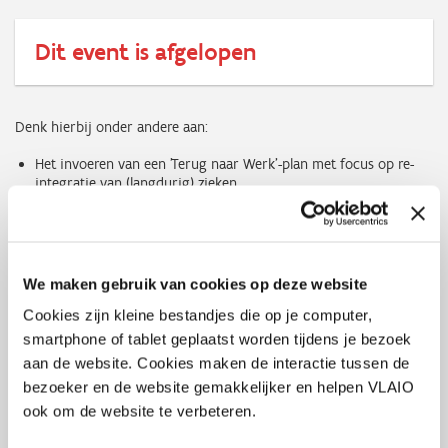
Dit event is afgelopen
Denk hierbij onder andere aan:
Het invoeren van een 'Terug naar Werk'-plan met focus op re-
integratie van (langdurig) zieken
Minder ziektedagen zonder doktersattest
De verplichting om een mobiliteitsbudget aan te bieden aan
werknemers die een bedrijfswagen hebben
Implementatie van de Pay Transparancy Directive
Flexijobs die opengesteld worden voor alle sectoren
We maken gebruik van cookies op deze website
Verhoging van maaltijdcheques in tijden van een 0% loonnorm
Cookies zijn kleine bestandjes die op je computer,
Nieuwe flexibele arbeidsduursystemen
smartphone of tablet geplaatst worden tijdens je bezoek
Opgelet: dit webinar geeft een globaal overzicht en vervangt geen
aan de website. Cookies maken de interactie tussen de
diepgaande opleiding of juridisch advies. Het doel is om je tijdig te
bezoeker en de website gemakkelijker en helpen VLAIO
waarschuwen en te inspireren om proactief aan de slag te gaan.
ook om de website te verbeteren.