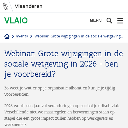
Vlaanderen
Overslaan
en
NL
EN
naar
de
Events
Webinar: Grote wijzigingen in de sociale wetgeving in 2026 - ben je voorbereid?
inhoud
Kruimelpad
gaan
Webinar: Grote wijzigingen in de
sociale wetgeving in 2026 - ben
je voorbereid?
Zo weet je wat er op je organisatie afkomt en kun je je tijdig
voorbereiden.
2026 wordt een jaar vol veranderingen op sociaal-juridisch vlak.
Verschillende nieuwe maatregelen en hervormingen staan op
stapel die een grote impact zullen hebben op werkgevers en
werknemers.