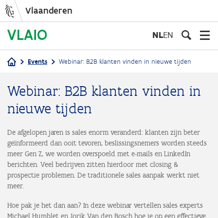
Vlaanderen
Overslaan
en
NL
EN
naar
de
Events
Webinar: B2B klanten vinden in nieuwe tijden
inhoud
Kruimelpad
gaan
Webinar: B2B klanten vinden in
nieuwe tijden
De afgelopen jaren is sales enorm veranderd: klanten zijn beter
geïnformeerd dan ooit tevoren, beslissingsnemers worden steeds
meer Gen Z, we worden overspoeld met e-mails en LinkedIn
berichten. Veel bedrijven zitten hierdoor met closing &
prospectie problemen. De traditionele sales aanpak werkt niet
meer.
Hoe pak je het dan aan? In deze webinar vertellen sales experts
Michael Humblet en Jorik Van den Bosch hoe je op een effectieve