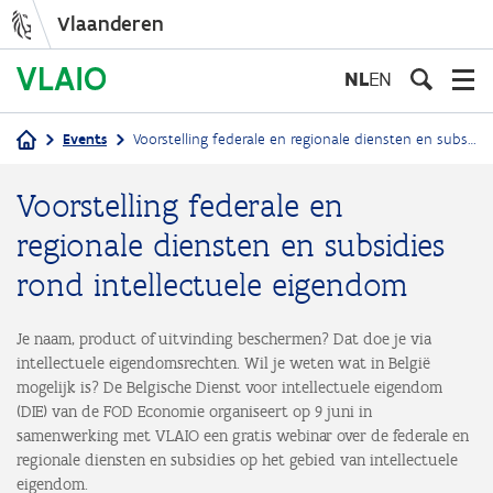
Vlaanderen
Overslaan
en
NL
EN
naar
de
Events
Voorstelling federale en regionale diensten en subsidies rond intellectuele eigendom
inhoud
Kruimelpad
gaan
Voorstelling federale en
regionale diensten en subsidies
rond intellectuele eigendom
Je naam, product of uitvinding beschermen? Dat doe je via
intellectuele eigendomsrechten. Wil je weten wat in België
mogelijk is? De Belgische Dienst voor intellectuele eigendom
(DIE) van de FOD Economie organiseert op 9 juni in
samenwerking met VLAIO een gratis webinar over de federale en
regionale diensten en subsidies op het gebied van intellectuele
eigendom.