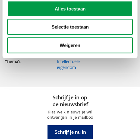
inschrijving.
Alles toestaan
Deelname is gratis, inschrijven is verplicht.
Uiterste
1 juni 2026
Selectie toestaan
inschrijvingsdatum
Organisator
FOD Economie i.s.m. VLAIO, Innoviris,
Weigeren
Hub, SPW en WE
Thema's
Intellectuele
eigendom
Schrijf je in op
de nieuwsbrief
Kies welk nieuws je wil
ontvangen in je mailbox
Schrijf je nu in