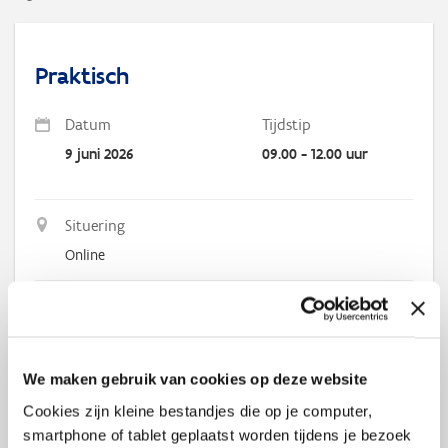
Praktisch
Datum
Tijdstip
9 juni 2026
09.00 - 12.00 uur
Situering
Online
Heb jij een uitgewerkt idee, de perfecte naam voor jouw
onderneming of product, een innovatief concept dat je wilt
We maken gebruik van cookies op deze website
vermarkten...? Bescherm jouw creaties en behoudt de voorsprong
op jouw concurrenten. In dit webinar licht het DIE de verschillende
Cookies zijn kleine bestandjes die op je computer,
diensten en subsidies rond intellectuele eigendom toe waar
smartphone of tablet geplaatst worden tijdens je bezoek
bedrijven en burgers beroep op kunnen doen.