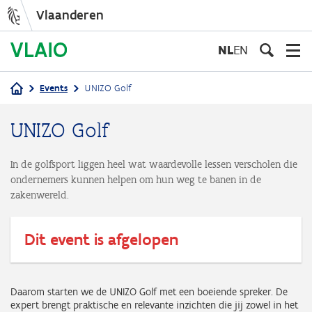
Vlaanderen
Overslaan
en
NL
EN
naar
de
Events
UNIZO Golf
inhoud
Kruimelpad
gaan
UNIZO Golf
In de golfsport liggen heel wat waardevolle lessen verscholen die
ondernemers kunnen helpen om hun weg te banen in de
zakenwereld.
Dit event is afgelopen
Daarom starten we de UNIZO Golf met een boeiende spreker. De
expert brengt praktische en relevante inzichten die jij zowel in het