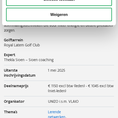
Sessie 5: Ademhaling en focus
Een te hoge ademhaling duidt op stress. Thekla leert jou een aantal
Weigeren
ontspannende ademhalingstechnieken aan die rust en focus
kunnen bevorderen. Daarnaast leer je ook activerende
ademhalingstechnieken die voor meer energie en betere prestaties
zorgen.
Golfterrein
Royal Latem Golf Club
Expert
Thekla Sioen – Sioen coaching
Uiterste
1 mei 2025
inschrijvingsdatum
Deelnameprijs
€ 1150 excl btw (leden) - € 1045 excl btw
(niet-leden)
Organisator
UNIZO i.s.m. VLAIO
Thema's
Lerende
netwerken