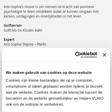
Ann-Sophie’s missie is om mensen de kracht van positieve
psychologie te leren ontdekken zodat ze kunnen omgaan met
kansen, uitdagingen en moeilijkheden in het leven.
Golfterrein
Golfclub De Kluizen Aalst
Expert
Ann-Sophie Deprez – Marbl
Sessie 3: Focus is het nieuwe IQ
Ontdek de kracht van focus, concentratie en flow! Laat je
We maken gebruik van cookies op deze website
meenemen in de wereld van het golfspel, waar mentale scherpte en
innerlijke rust samenkomen. Leer hoe je deze elementen ook kunt
Cookies zijn kleine bestandjes die op je computer,
toepassen in je dagelijkse leven en werk.
smartphone of tablet geplaatst worden tijdens je bezoek
aan de website. Cookies maken de interactie tussen de
Golfterrein
Executive Club Private Golf Zwijnaarde
bezoeker en de website gemakkelijker en helpen VLAIO
ook om de website te verbeteren.
Expert