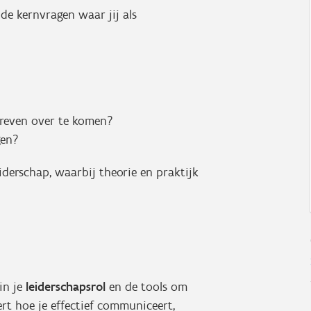
de kernvragen waar jij als
?
dreven over te komen?
gen?
eiderschap, waarbij theorie en praktijk
.
in je
leiderschapsrol
en de tools om
eert hoe je effectief communiceert,