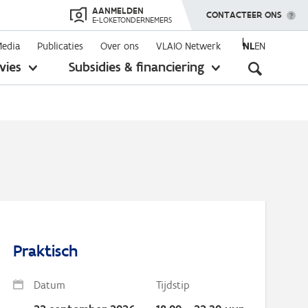
AANMELDEN
TOON MENU
CONTACTEER ONS
E-LOKETONDERNEMERS
Media
Publicaties
Over ons
VLAIO Netwerk
NL
EN
Seconda
vies
Subsidies & financiering
toon
toon
submenu
submenu
navigati
Praktisch
Datum
Tijdstip