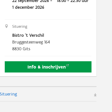
22 september 2026 -
18.00 - 22.30 uur
1 december 2026
Situering
Bistro ’t Verschil
Bruggesteenweg 164
8830
Gits
Info &
inschrijven
Situering