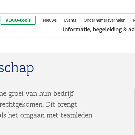
Overslaan
en
VLAIO-tools
Nieuws
Events
Ondernemersverhalen
Informatie, begeleiding & ad
naar
de
inhoud
gaan
rschap
ne groei van hun bedrijf
terechtgekomen. Dit brengt
als het omgaan met teamleden