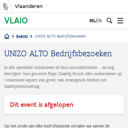
Vlaanderen
Overslaan
en
NL
EN
naar
de
Events
UNIZO ALTO Bedrijfsbezoeken
inhoud
Kruimelpad
gaan
UNIZO ALTO Bedrijfsbezoeken
In alle openheid ontsluieren ze hun succesformules … en nog
leerrijker: hun grootste flops. Daarbij focust elke ondernemer op
1 essentieel aspect van groei: van strategisch denken tot
marktpositionering.
Dit event is afgelopen
Op het einde van elke bedrijfsbezoek vertalen we samen de