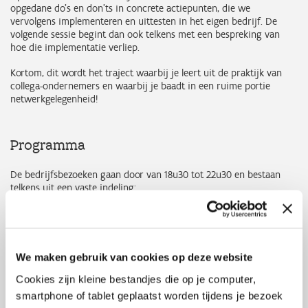
opgedane do’s en don’ts in concrete actiepunten, die we
vervolgens implementeren en uittesten in het eigen bedrijf. De
volgende sessie begint dan ook telkens met een bespreking van
hoe die implementatie verliep.
Kortom, dit wordt het traject waarbij je leert uit de praktijk van
collega-ondernemers en waarbij je baadt in een ruime portie
netwerkgelegenheid!
Programma
De bedrijfsbezoeken gaan door van 18u30 tot 22u30 en bestaan
telkens uit een vaste indeling:
e
18u30: evaluatie van de implementatie (1
sessie: kennismaking
groep)
19u00: Testimonial van bedrijf
21u00: definiëring eigen acties
We maken gebruik van cookies op deze website
21u30: netwerkmoment
22u30: einde
Cookies zijn kleine bestandjes die op je computer,
smartphone of tablet geplaatst worden tijdens je bezoek