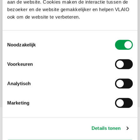
aan de website. Cookies maken de interactie tussen de
Uiterste
8 mei 2025
inschrijvingsdatum
bezoeker en de website gemakkelijker en helpen VLAIO
ook om de website te verbeteren.
Deelnameprijs
€ 555
Organisator
UNIZO
Toestemmingsselectie
Noodzakelijk
Thema's
Sterk groeien
Innoveren
Internationaal
ondernemen
Voorkeuren
Initiatief
Ondernemersforum - het lerend
netwerk voor ambitieuze ondernemers
Analytisch
Marketing
Situering
Details tonen
Adres
UNIZO West-Vlaanderen