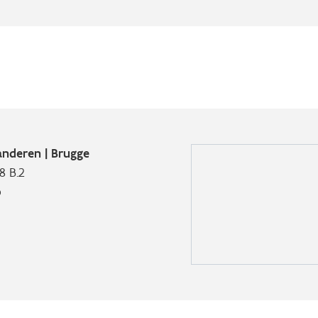
nderen | Brugge
8 B.2
p