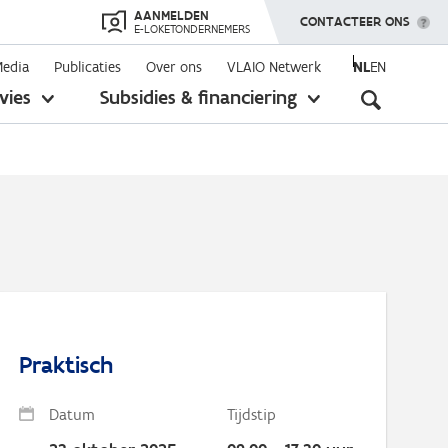
AANMELDEN
TOON MENU
CONTACTEER ONS
E-LOKETONDERNEMERS
Media
Publicaties
Over ons
VLAIO Netwerk
NL
EN
Seconda
vies
Subsidies & financiering
toon
toon
submenu
submenu
navigati
Praktisch
Datum
Tijdstip