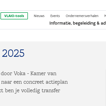
Overslaan
en
VLAIO-tools
Nieuws
Events
Ondernemersverhalen
Informatie, begeleiding & ad
naar
de
inhoud
gaan
 2025
d door Voka - Kamer van
naar een concreet actieplan
t ben je volledig transfer