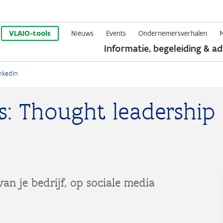
Overslaan
en
VLAIO-tools
Nieuws
Events
Ondernemersverhalen
Informatie, begeleiding & ad
naar
de
nkedIn
inhoud
gaan
s: Thought leadership
 van je bedrijf, op sociale media