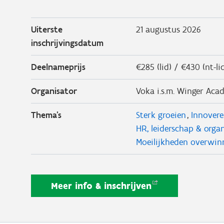
Uiterste
21 augustus 2026
inschrijvingsdatum
Deelnameprijs
€285 (lid) / €430 (nt-li
Organisator
Voka i.s.m. Winger Aca
Thema's
Sterk groeien
Innover
HR, leiderschap & organ
Moeilijkheden overwin
Meer info &
inschrijven