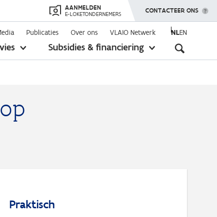
AANMELDEN
TOON MENU
CONTACTEER ONS
E-LOKETONDERNEMERS
Media
Publicaties
Over ons
VLAIO Netwerk
NL
EN
Seconda
vies
Subsidies & financiering
toon
toon
submenu
submenu
navigati
 op
Praktisch