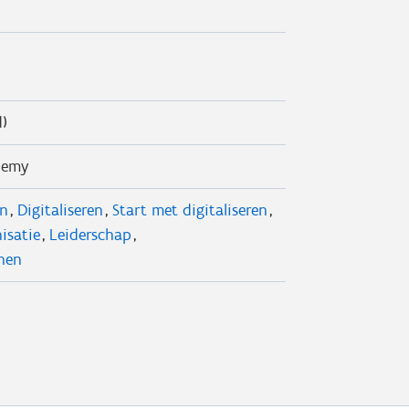
d)
demy
en
Digitaliseren
Start met digitaliseren
isatie
Leiderschap
nen