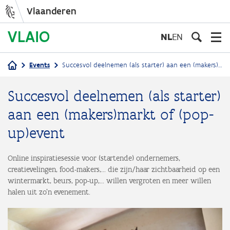
Vlaanderen
Overslaan
en
NL
EN
naar
de
Events
Succesvol deelnemen (als starter) aan een (makers)markt of (pop-up)event
inhoud
Kruimelpad
gaan
Succesvol deelnemen (als starter)
aan een (makers)markt of (pop-
up)event
Online inspiratiesessie voor (startende) ondernemers,
creatievelingen, food-makers,... die zijn/haar zichtbaarheid op een
wintermarkt, beurs, pop-up,... willen vergroten en meer willen
halen uit zo'n evenement.