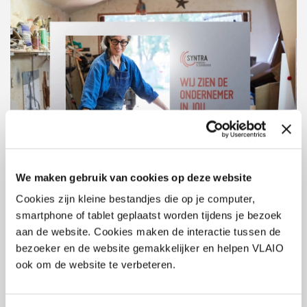
We maken gebruik van cookies op deze website
Dit event is afgelopen
Cookies zijn kleine bestandjes die op je computer,
smartphone of tablet geplaatst worden tijdens je bezoek
aan de website. Cookies maken de interactie tussen de
bezoeker en de website gemakkelijker en helpen VLAIO
Tijdens deze inspiratiesessie leer je
ook om de website te verbeteren.
Welke voorbereiding is onontbeerlijk voor een succesvolle
deelname?