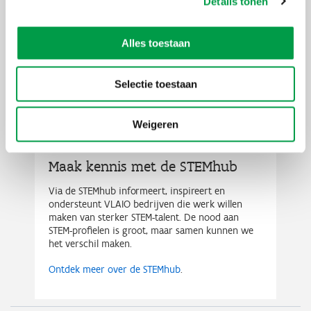
Details tonen
STEM Connect als eerste stap
Stel jouw vragen tijdens een gratis, persoonlijk gesprek van
30
Alles toestaan
minuten
met Pieter Van Leemputten, Nele Heytens of Mieke
Vanormelingen, drie gangmakers die het ecosysteem STEM in de
vrije tijd vertegenwoordigen. Samen verkennen we mogelijkheden
Selectie toestaan
om samenwerking op te zetten.
Weigeren
Maak kennis met de STEMhub
Via de STEMhub informeert, inspireert en
ondersteunt VLAIO bedrijven die werk willen
maken van sterker STEM-talent. De nood aan
STEM-profielen is groot, maar samen kunnen we
het verschil maken.
Ontdek meer over de STEMhub
.