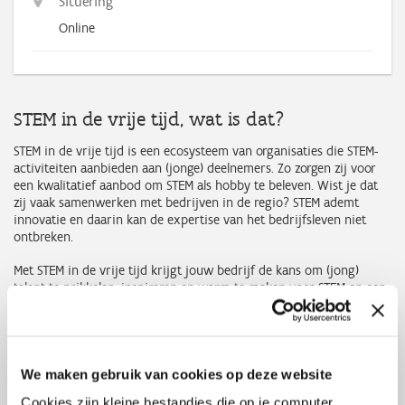
Situering
Online
STEM in de vrije tijd, wat is dat?
STEM in de vrije tijd is een ecosysteem van organisaties die STEM-
activiteiten aanbieden aan (jonge) deelnemers. Zo zorgen zij voor
een kwalitatief aanbod om STEM als hobby te beleven. Wist je dat
zij vaak samenwerken met bedrijven in de regio? STEM ademt
innovatie en daarin kan de expertise van het bedrijfsleven niet
ontbreken.
Met STEM in de vrije tijd krijgt jouw bedrijf de kans om (jong)
talent te prikkelen, inspireren en warm te maken voor STEM en een
mogelijke toekomst in jouw bedrijf. Ongeacht de sector waarin je
actief bent, biedt dit voor jouw bedrijf duidelijke meerwaarde:
Extra zichtbaarheid en waardevolle contacten binnen een
Vlaamsbreed netwerk van organisaties.
We maken gebruik van cookies op deze website
Cookies zijn kleine bestandjes die op je computer,