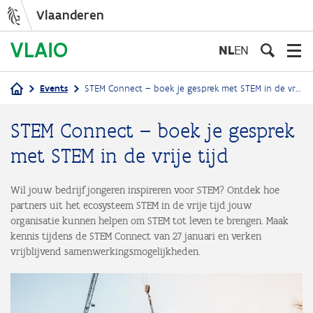
Vlaanderen
Overslaan
en
NL
EN
naar
de
Events
STEM Connect – boek je gesprek met STEM in de vrije tijd
inhoud
Kruimelpad
gaan
STEM Connect – boek je gesprek
met STEM in de vrije tijd
Wil jouw bedrijf jongeren inspireren voor STEM? Ontdek hoe
partners uit het ecosysteem STEM in de vrije tijd jouw
organisatie kunnen helpen om STEM tot leven te brengen. Maak
kennis tijdens de STEM Connect van 27 januari en verken
vrijblijvend samenwerkingsmogelijkheden.