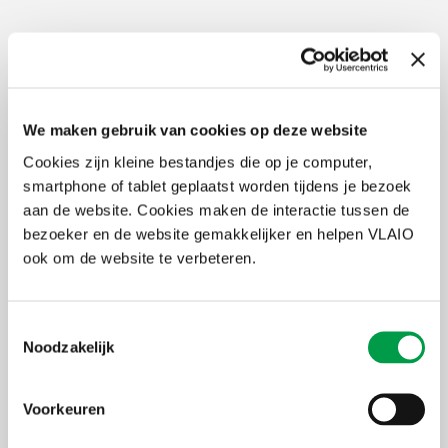
Transitiepremie
Dit traject is erkend door de Vlaamse overheid voor het bekomen
van de transitiepremie. Ben je werkzoekend? Dan bekom je na het
We maken gebruik van cookies op deze website
succesvol afronden van dit traject een attest voor de
transitiepremie.
Cookies zijn kleine bestandjes die op je computer,
smartphone of tablet geplaatst worden tijdens je bezoek
aan de website. Cookies maken de interactie tussen de
Haalbaarheidsadvies
bezoeker en de website gemakkelijker en helpen VLAIO
Het moment van de waarheid. Je krijgt realistisch en onderbouwd
ook om de website te verbeteren.
advies over de haalbaarheid van je ondernemersdroom. Je
startersadviseur stelt een duidelijk haalbaarheidsadvies op aan de
hand van:
Toestemmingsselectie
Noodzakelijk
je ondernemingsplan
de financiële haalbaarheid
de feedback
je persoonlijke situatie - wat is belangrijk in je leven?
Voorkeuren