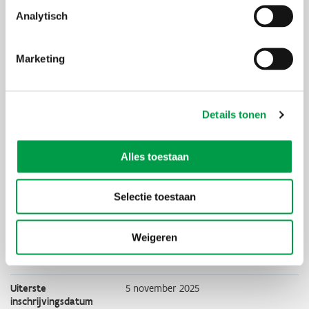
Analytisch
Accepteer marketing-cookies
om deze inhoud te
bekijken van
https://www.youtube.com/embed/uAw6mc0UrX4?autoplay=0&start=2&rel=0
Marketing
Details tonen
Alles toestaan
Selectie toestaan
Weigeren
Uiterste
5 november 2025
inschrijvingsdatum