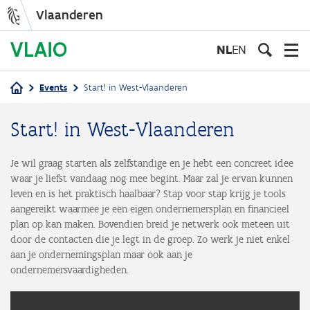
Vlaanderen
Overslaan
en
NL
EN
naar
de
Events
Start! in West-Vlaanderen
inhoud
Kruimelpad
gaan
Start! in West-Vlaanderen
Je wil graag starten als zelfstandige en je hebt een concreet idee
waar je liefst vandaag nog mee begint. Maar zal je ervan kunnen
leven en is het praktisch haalbaar? Stap voor stap krijg je tools
aangereikt waarmee je een eigen ondernemersplan en financieel
plan op kan maken. Bovendien breid je netwerk ook meteen uit
door de contacten die je legt in de groep. Zo werk je niet enkel
aan je ondernemingsplan maar ook aan je
ondernemersvaardigheden.