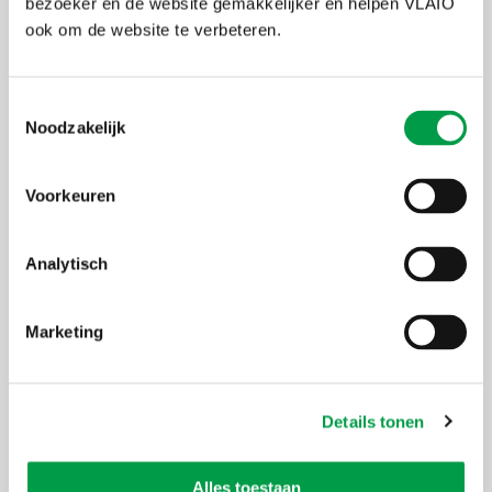
bezoeker en de website gemakkelijker en helpen VLAIO
ook om de website te verbeteren.
Accepteer marketing-cookies
om deze inhoud te
bekijken van
https://www.youtube.com/embed/uAw6mc0UrX4?autoplay=0&start=2&rel=0
Toestemmingsselectie
Noodzakelijk
Voorkeuren
Analytisch
Marketing
Details tonen
Uiterste
11 maart 2025
inschrijvingsdatum
Alles toestaan