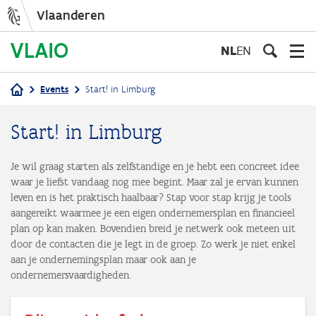
Vlaanderen
Overslaan
en
NL
EN
naar
de
Events
Start! in Limburg
inhoud
Kruimelpad
gaan
Start! in Limburg
Je wil graag starten als zelfstandige en je hebt een concreet idee
waar je liefst vandaag nog mee begint. Maar zal je ervan kunnen
leven en is het praktisch haalbaar? Stap voor stap krijg je tools
aangereikt waarmee je een eigen ondernemersplan en financieel
plan op kan maken. Bovendien breid je netwerk ook meteen uit
door de contacten die je legt in de groep. Zo werk je niet enkel
aan je ondernemingsplan maar ook aan je
ondernemersvaardigheden.