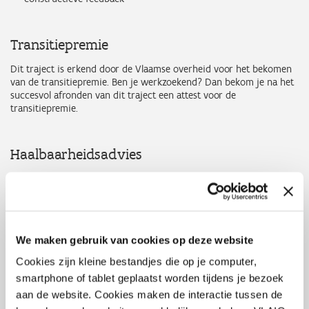
Transitiepremie
Dit traject is erkend door de Vlaamse overheid voor het bekomen
van de transitiepremie. Ben je werkzoekend? Dan bekom je na het
succesvol afronden van dit traject een attest voor de
transitiepremie.
Haalbaarheidsadvies
Het moment van de waarheid. Je krijgt realistisch en onderbouwd
advies over de haalbaarheid van je ondernemersdroom. Je
startersadviseur stelt een duidelijk haalbaarheidsadvies op aan de
hand van:
We maken gebruik van cookies op deze website
je ondernemingsplan
de financiële haalbaarheid
Cookies zijn kleine bestandjes die op je computer,
de feedback
smartphone of tablet geplaatst worden tijdens je bezoek
je persoonlijke situatie - wat is belangrijk in je leven?
aan de website. Cookies maken de interactie tussen de