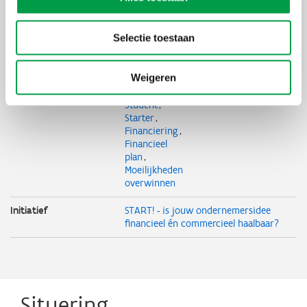
Deelnameprijs
€ 210
Selectie toestaan
Organisator
Starterslabo i.s.m. Stebo, SheDIDIT
Weigeren
Thema's
Onderneming
starten
Student
Starter
Financiering
Financieel
plan
Moeilijkheden
overwinnen
Initiatief
START! - is jouw ondernemersidee
financieel én commercieel haalbaar?
Situering