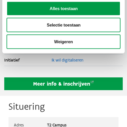
Deelnameprijs
125 euro excl. btw voor UNIZO leden -
Alles toestaan
150 euro excl. btw voor niet-UNIZO
leden
Selectie toestaan
Organisator
UNIZO i.s.m. VLAIO
Thema's
Digitaliseren
Weigeren
Artificiële
intelligentie
Initiatief
Ik wil digitaliseren
Meer info &
inschrijven
Situering
Adres
T2 Campus