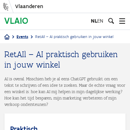
Vlaanderen
Overslaan
en
NL
EN
naar
de
Events
RetAIl – AI praktisch gebruiken in jouw winkel
inhoud
Kruimelpad
gaan
RetAIl – AI praktisch gebruiken
in jouw winkel
AI is overal. Misschien heb je al eens ChatGPT gebruikt om een
tekst te schrijven of een idee te zoeken. Maar de echte vraag voor
een winkel is: hoe kan AI mij helpen in mijn dagelijkse werking?
Hoe kan het tijd besparen, mijn marketing verbeteren of mijn
verkoop ondersteunen?
Praktisch