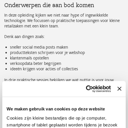
Onderwerpen die aan bod komen
In deze opleiding kijken we niet naar hype of ingewikkelde
technologie. We focussen op praktische toepassingen voor kleine
retailzaken met een klein team.
Denk aan dingen zoals:
sneller social media posts maken
productteksten schrijven voor je webshop
klantenmails opstellen
verkoopdata beter begrijpen
ideeën krijgen voor acties of collecties
In drie praktische sessies bekijken we wat nuttig is voor jouw
winkel en wat niet.
Je werkt stap voor stap aan een eenvoudig plan: waar begin je, wat
test je eerst en wat kan later.
Je vertrekt dus niet met theorie, maar met concrete ideeën die je
We maken gebruik van cookies op deze website
meteen kan proberen in je zaak.
Cookies zijn kleine bestandjes die op je computer,
smartphone of tablet geplaatst worden tijdens je bezoek