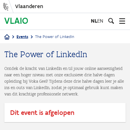
Vlaanderen
Overslaan
en
NL
EN
naar
de
Events
The Power of LinkedIn
inhoud
Kruimelpad
gaan
The Power of LinkedIn
Ontdek de kracht van LinkedIn en til jouw online aanwezigheid
naar een hoger niveau met onze exclusieve drie halve dagen
opleiding bij Voka Geel! Tijdens deze drie halve dagen leer je alle
ins en outs van LinkedIn, zodat je optimaal gebruik kunt maken
van dit krachtige professionele netwerk.
Dit event is afgelopen