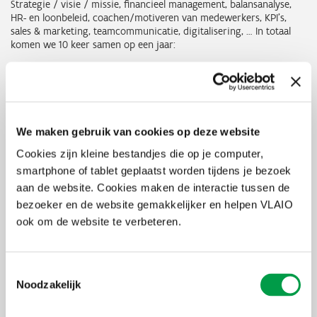
Strategie / visie / missie, financieel management, balansanalyse,
HR- en loonbeleid, coachen/motiveren van medewerkers, KPI’s,
sales & marketing, teamcommunicatie, digitalisering, … In totaal
komen we 10 keer samen op een jaar:
1 kick off waarop de data en thema’s bepaald worden
9 inhoudelijke sessies
We komen steeds na de werkdag samen, exacte timing is ook met
de groep te bepalen maar is +/- van 18u tot 21u. De sessies gaan
We maken gebruik van cookies op deze website
fysiek door bij de deelnemende bedrijven, we beogen een 15-tal
deelnemers.
Cookies zijn kleine bestandjes die op je computer,
smartphone of tablet geplaatst worden tijdens je bezoek
aan de website. Cookies maken de interactie tussen de
Praktisch
bezoeker en de website gemakkelijker en helpen VLAIO
ook om de website te verbeteren.
Alle deelnemers, medewerkers en experten aan dit traject
ondertekenen een NDA.
Gezien ondersteuning van de Vlaamse overheid is geen kmo-
portefeuille van toepassing
Toestemmingsselectie
Alle deelnemers, medewerkers en experten aan dit traject
Noodzakelijk
ondertekenen een NDA.
Prijs: € 1250 Gezien ondersteuning van de Vlaamse overheid is