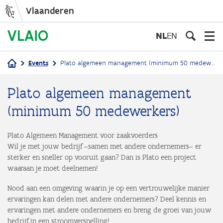
Vlaanderen
Overslaan
en
NL
EN
naar
de
Events
Plato algemeen management (minimum 50 medewerkers)
inhoud
Kruimelpad
gaan
Plato algemeen management
(minimum 50 medewerkers)
Plato Algemeen Management voor zaakvoerders
Wil je met jouw bedrijf –samen met andere ondernemers– er
sterker en sneller op vooruit gaan? Dan is Plato een project
waaraan je moet deelnemen!
Nood aan een omgeving waarin je op een vertrouwelijke manier
ervaringen kan delen met andere ondernemers? Deel kennis en
ervaringen met andere ondernemers en breng de groei van jouw
bedrijf in een stroomversnelling!