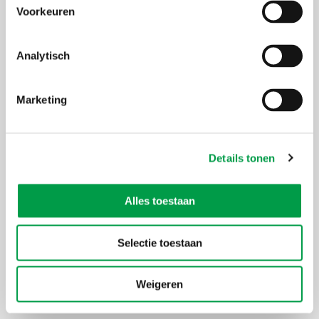
geen kmo-portefeuille van toepassing
Voorkeuren
Analytisch
Accepteer marketing-cookies
om deze inhoud te
bekijken van
https://www.youtube.com/embed/uRhMKFFPZHU?autoplay=0&start=0&rel=0
Marketing
Details tonen
Alles toestaan
Selectie toestaan
Weigeren