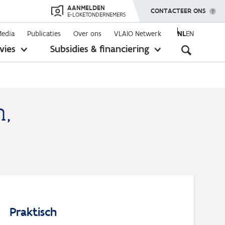
AANMELDEN
TOON MENU
CONTACTEER ONS
E-LOKETONDERNEMERS
Media
Publicaties
Over ons
VLAIO Netwerk
NL
EN
Seconda
vies
Subsidies & financiering
toon
toon
submenu
submenu
navigati
n,
Praktisch