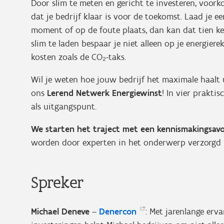
Door slim te meten en gericht te investeren, voork
dat je bedrijf klaar is voor de toekomst. Laad je e
moment of op de foute plaats, dan kan dat tien k
slim te laden bespaar je niet alleen op je energier
kosten zoals de CO₂-taks.
Wil je weten hoe jouw bedrijf het maximale haalt ui
ons
Lerend Netwerk Energiewinst
! In vier prakti
als uitgangspunt.
We starten het traject met een kennismakingsavo
worden door experten in het onderwerp verzorgd
Spreker
Michael Deneve
–
Denercon
: Met jarenlange erv