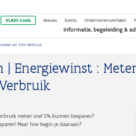
Overslaan
en
VLAIO-tools
Nieuws
Events
Ondernemersverhalen
Informatie, begeleiding & ad
naar
de
steren en Slim Verbruik
inhoud
gaan
 Energiewinst : Mete
 Verbruik
everbruik meten snel 5% kunnen besparen?
esparen! Maar hoe begin je daaraan?