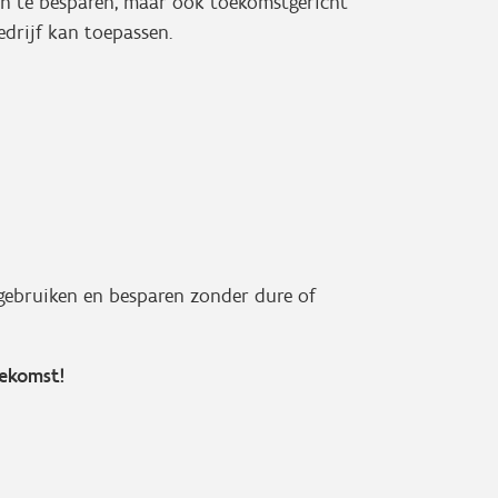
een te besparen, maar ook toekomstgericht
edrijf kan toepassen.
gebruiken en besparen zonder dure of
oekomst!