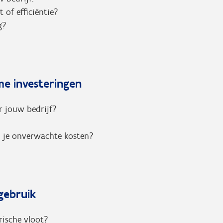
 of efficiëntie?
g?
mme investeringen
r jouw bedrijf?
d je onverwachte kosten?
egebruik
rische vloot?