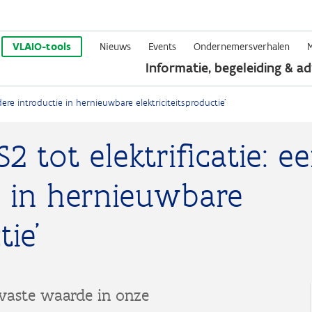
Overslaan
en
VLAIO-tools
Nieuws
Events
Ondernemersverhalen
Informatie, begeleiding & ad
naar
de
dere introductie in hernieuwbare elektriciteitsproductie'
inhoud
gaan
2 tot elektrificatie: e
e in hernieuwbare
tie'
 vaste waarde in onze