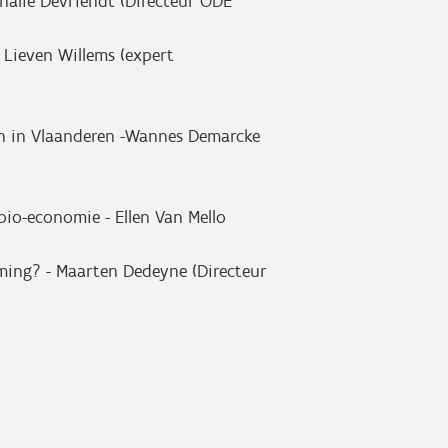
halie Devriendt (Directeur ODE
 - Lieven Willems (expert
len in Vlaanderen -Wannes Demarcke
e bio-economie - Ellen Van Mello
ming? - Maarten Dedeyne (Directeur