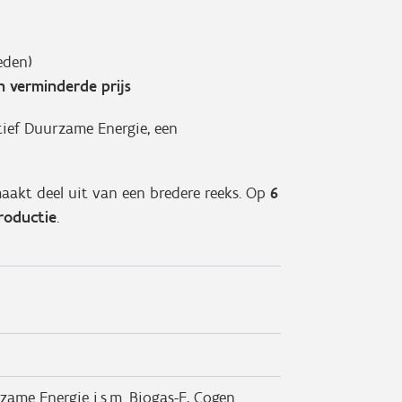
eden)
n verminderde prijs
tief Duurzame Energie, een
aakt deel uit van een bredere reeks. Op
6
oductie
.
zame Energie i.s.m. Biogas-E, Cogen