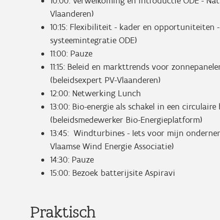
10:00: Verwelkoming en introductie ODE - Nat
Vlaanderen)
10:15: Flexibiliteit - kader en opportuniteiten
systeemintegratie ODE)
11:00: Pauze
11:15: Beleid en markttrends voor zonnepane
(beleidsexpert PV-Vlaanderen)
12:00: Netwerking Lunch
13:00: Bio-energie als schakel in een circulair
(beleidsmedewerker Bio-Energieplatform)
13:45: Windturbines - Iets voor mijn onderne
Vlaamse Wind Energie Associatie)
14:30: Pauze
15:00: Bezoek batterijsite Aspiravi
Praktisch