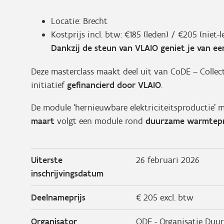
Locatie: Brecht
Kostprijs incl. btw: €185 (leden) / €205 (niet-l
Dankzij de steun van VLAIO geniet je van ee
Deze masterclass maakt deel uit van CoDE – Collec
initiatief
gefinancierd door VLAIO
.
De module ‘hernieuwbare elektriciteitsproductie’ m
maart
volgt een module rond
duurzame warmtepr
Uiterste
26 februari 2026
inschrijvingsdatum
Deelnameprijs
€ 205 excl. btw
Organisator
ODE - Organisatie Duur