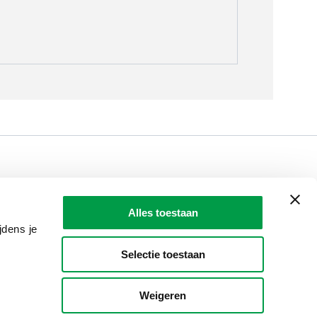
LAIO AWARDS
Contact
Alles toestaan
en, meldingen & fraudebestrijding
jdens je
Selectie toestaan
Weigeren