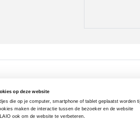
Werken bij VLAIO
Studies
VLAIO-app
V
okies op deze website
Communicatieverplichtingen & logo's
Klacht
djes die op je computer, smartphone of tablet geplaatst worden ti
okies maken de interactie tussen de bezoeker en de website
VLAIO ook om de website te verbeteren.
van de Vlaamse overheid