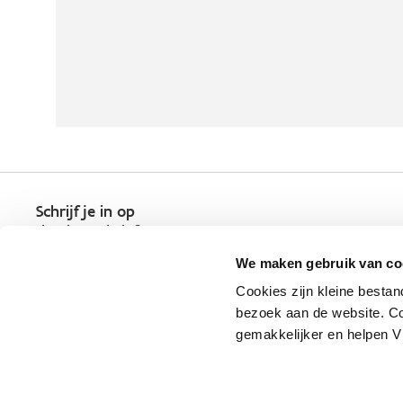
Schrijf je in op
de nieuwsbrief
Kies welk nieuws je wil
We maken gebruik van co
ontvangen in je mailbox
Cookies zijn kleine bestan
Schrijf je nu in
bezoek aan de website. Co
gemakkelijker en helpen 
Vlaio.be is een officiële website 