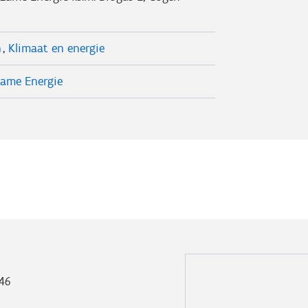
n
Klimaat en energie
zame Energie
46