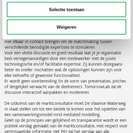
specifieke behoeften van de Vlaamse Waterweg in de hoop die
behoeften te kunnen 'matchen' met (deel-)oplossingen beschikbaar
Selectie toestaan
op de markt. We willen onderzoeken in hoeverre marktspelers
haalbare (deel)oplossingen kunnen bieden voor onze behoeften en
hoe het concept van mediated modelling praktisch en efficiënt kan
Weigeren
worden geïmplementeerd, rekening houdend met tijd, budget en
ontwikkelingsprocessen. Daarnaast willen we relevante partijen
met elkaar in contact brengen om de matchmaking tussen
verschillende benodigde expertises te stimuleren.
Voor een vlotte discussie en goed resultaat laat je je organisatie
best vertegenwoordigen door een medewerker met de juiste
technologische en/of facilitatie expertise. Zij kunnen doorgaans
beter en sneller inschatten wat de oplossingen kunnen zijn voor
elke behoefte of gewenste functionaliteit.
Er wordt geen voorbereiding (in de vorm van presentaties, pitches
of dergelijke) verwacht van de deelnemers. TomorrowLab zal de
discussie interactief aanpakken en modereren.
De uitkomst van de marktconsultatie moet De Vlaamse Waterweg
in staat stellen om tot een bestek te komen voor het opzetten van
een samenwerkingsmodel rond mediated modelling.
Gelet op de principes van gelijkheid en transparantie wordt er een
publiek verslag gemaakt van de marktconsultatie, met respect voor
vertrouwelijke informatie. Het PIO zal het verslag aan alle