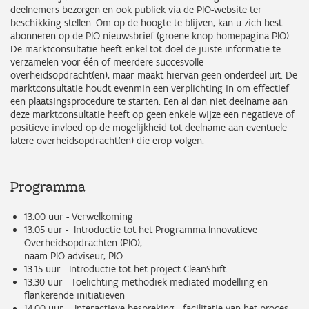
deelnemers bezorgen en ook publiek via de PIO-website ter
beschikking stellen. Om op de hoogte te blijven, kan u zich best
abonneren op de PIO-nieuwsbrief (groene knop homepagina PIO)
De marktconsultatie heeft enkel tot doel de juiste informatie te
verzamelen voor één of meerdere succesvolle
overheidsopdracht(en), maar maakt hiervan geen onderdeel uit. De
marktconsultatie houdt evenmin een verplichting in om effectief
een plaatsingsprocedure te starten. Een al dan niet deelname aan
deze marktconsultatie heeft op geen enkele wijze een negatieve of
positieve invloed op de mogelijkheid tot deelname aan eventuele
latere overheidsopdracht(en) die erop volgen.
Programma
13.00 uur - Verwelkoming
13.05 uur - Introductie tot het Programma Innovatieve
Overheidsopdrachten (PIO),
naam PIO-adviseur, PIO
13.15 uur - Introductie tot het project CleanShift
13.30 uur - Toelichting methodiek mediated modelling en
flankerende initiatieven
14.00 uur - Interactieve bespreking - facilitatie van het proces