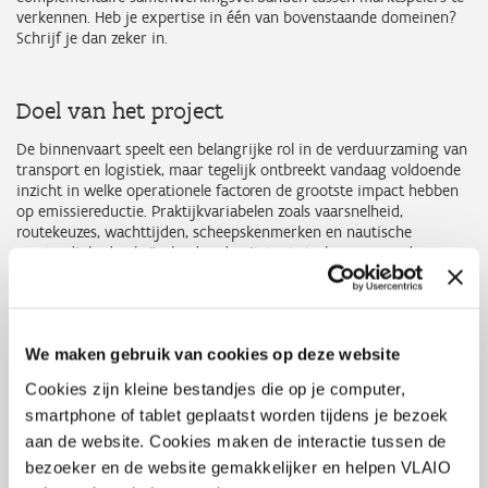
verkennen. Heb je expertise in één van bovenstaande domeinen?
Schrijf je dan zeker in.
Doel van het project
De binnenvaart speelt een belangrijke rol in de verduurzaming van
transport en logistiek, maar tegelijk ontbreekt vandaag voldoende
inzicht in welke operationele factoren de grootste impact hebben
op emissiereductie. Praktijkvariabelen zoals vaarsnelheid,
routekeuzes, wachttijden, scheepskenmerken en nautische
omstandigheden beïnvloeden de uitstoot sterk, maar worden
vandaag slechts beperkt op een geïntegreerde manier onderzocht.
Hierdoor blijft het moeilijk om gerichte en onderbouwde
beleidsmaatregelen te nemen die effectief bijdragen aan
emissiereductie binnen de sector.
We maken gebruik van cookies op deze website
De Vlaamse Waterweg wil daarom, samen met de sector, een
participatieve en datagedreven aanpak ontwikkelen die
Cookies zijn kleine bestandjes die op je computer,
systeeminzicht creëert in de werking van de binnenvaart. Binnen
smartphone of tablet geplaatst worden tijdens je bezoek
Clean Shift wordt gewerkt met “mediated modelling”, waarbij
experten, schippers, verladers en andere stakeholders gezamenlijk
aan de website. Cookies maken de interactie tussen de
hypotheses formuleren en toetsen aan praktijkdata via gerichte
bezoeker en de website gemakkelijker en helpen VLAIO
experimenten en analyses. Het doel is om inzicht te verwerven in