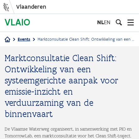
Vlaanderen
Overslaan
en
NL
EN
naar
de
Events
Marktconsultatie Clean Shift: Ontwikkeling van een systeemgerichte aanpak voor emissie-inzicht en verduurzaming van de binnenvaart
inhoud
Kruimelpad
gaan
Marktconsultatie Clean Shift:
Ontwikkeling van een
systeemgerichte aanpak voor
emissie-inzicht en
verduurzaming van de
binnenvaart
De Vlaamse Waterweg organiseert, in samenwerking met PIO en
TomorrowLab, een marktconsultatie voor het Clean Shift-traject.