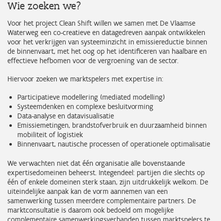
Wie zoeken we?
Voor het project Clean Shift willen we samen met De Vlaamse
Waterweg een co-creatieve en datagedreven aanpak ontwikkelen
voor het verkrijgen van systeeminzicht in emissiereductie binnen
de binnenvaart, met het oog op het identificeren van haalbare en
effectieve hefbomen voor de vergroening van de sector.
Hiervoor zoeken we marktspelers met expertise in:
Participatieve modellering (mediated modelling)
Systeemdenken en complexe besluitvorming
Data-analyse en datavisualisatie
Emissiemetingen, brandstofverbruik en duurzaamheid binnen
mobiliteit of logistiek
Binnenvaart, nautische processen of operationele optimalisatie
We verwachten niet dat één organisatie alle bovenstaande
expertisedomeinen beheerst. Integendeel: partijen die slechts op
één of enkele domeinen sterk staan, zijn uitdrukkelijk welkom. De
uiteindelijke aanpak kan de vorm aannemen van een
samenwerking tussen meerdere complementaire partners. De
marktconsultatie is daarom ook bedoeld om mogelijke
complementaire samenwerkingsverbanden tussen marktspelers te