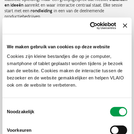
en ideeën
aanreikt en waar interactie centraal staat. Elke sessie
start met een
rondleiding
in een van de deelnemende
productiebedrijven.
Doelgroep
We maken gebruik van cookies op deze website
Productiemanagers, afdelingsverantwoordelijken, operations
managers die een team van teamleiders aansturen en werken in
Cookies zijn kleine bestandjes die op je computer,
een industrieel productie/maakbedrijf. Je hebt minstens 2 jaar
smartphone of tablet geplaatst worden tijdens je bezoek
ervaring in een leidinggevende functie. Niet voor
adviesverlenende diensten-, service- en consultancy bedrijven.
aan de website. Cookies maken de interactie tussen de
bezoeker en de website gemakkelijker en helpen VLAIO
ook om de website te verbeteren.
Deontologische code
Respect, eerlijkheid en vertrouwelijkheid van informatie zijn key in
Toestemmingsselectie
het lerend netwerk en enkel mogelijk in een gesloten
netwerkomgeving, zonder aanwezigheid van derden. Aangezien de
Noodzakelijk
sessies en rondleidingen plaatsvinden in de deelnemende bedrijven
rekenen wij op je loyauteit en gastvrijheid.
Voorkeuren