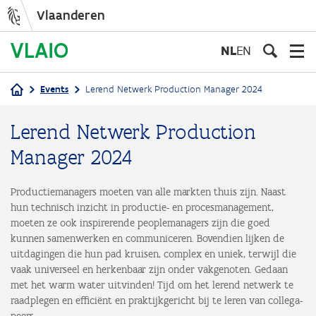
Vlaanderen
Overslaan
en
NL
EN
naar
de
Events
Lerend Netwerk Production Manager 2024
inhoud
Kruimelpad
gaan
Lerend Netwerk Production
Manager 2024
Productiemanagers moeten van alle markten thuis zijn. Naast
hun technisch inzicht in productie- en procesmanagement,
moeten ze ook inspirerende peoplemanagers zijn die goed
kunnen samenwerken en communiceren. Bovendien lijken de
uitdagingen die hun pad kruisen, complex en uniek, terwijl die
vaak universeel en herkenbaar zijn onder vakgenoten. Gedaan
met het warm water uitvinden! Tijd om het lerend netwerk te
raadplegen en efficiënt en praktijkgericht bij te leren van collega-