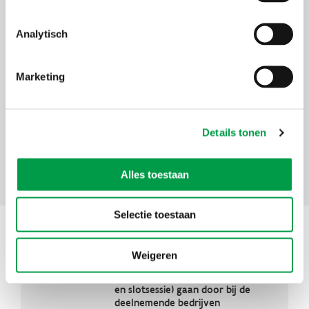
Een overzicht van de lerende netwerken kan je
hier
raadplegen.
Uiterste
11 september 2024
Analytisch
inschrijvingsdatum
Deelnameprijs
1200 euro voor leden - 1440 voor niet-
Marketing
leden
Organisator
Voka
Details tonen
Thema's
Lerende
netwerken
Alles toestaan
Selectie toestaan
Situering
Weigeren
Adres
Alle sessies (uitgezonderd kick-off
en slotsessie) gaan door bij de
deelnemende bedrijven