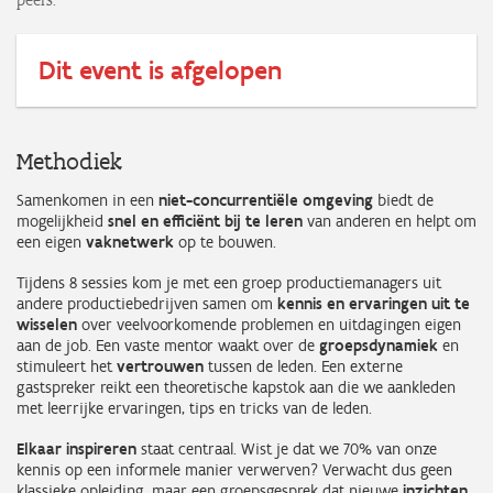
peers.
Dit event is afgelopen
Methodiek
Samenkomen in een
niet-concurrentiële omgeving
biedt de
mogelijkheid
snel en efficiënt bij te leren
van anderen en helpt om
een eigen
vaknetwerk
op te bouwen.
Tijdens 8 sessies kom je met een groep productiemanagers uit
andere productiebedrijven samen om
kennis en ervaringen uit te
wisselen
over veelvoorkomende problemen en uitdagingen eigen
aan de job. Een vaste mentor waakt over de
groepsdynamiek
en
stimuleert het
vertrouwen
tussen de leden. Een externe
gastspreker reikt een theoretische kapstok aan die we aankleden
met leerrijke ervaringen, tips en tricks van de leden.
Elkaar inspireren
staat centraal. Wist je dat we 70% van onze
kennis op een informele manier verwerven? Verwacht dus geen
klassieke opleiding, maar een groepsgesprek dat nieuwe
inzichten