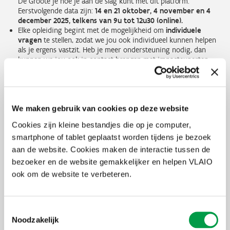
De Groote je hoe je aan de slag kunt met dit platform.
Eerstvolgende data zijn:
14 en 21 oktober, 4 november en 4
december 2025, telkens van 9u tot 12u30 (online).
Elke opleiding begint met de mogelijkheid om
individuele
vragen
te stellen, zodat we jou ook individueel kunnen helpen
als je ergens vastzit. Heb je meer ondersteuning nodig, dan
kunnen we jou ook in contact brengen met impactexperten,
afhankelijk van jouw vraag.
Je mag
met 2 mensen deelnemen
. Je kan meteen verschillende
personen – ook jouw ondersteuner – uitnodigen op jouw
impactevaluatieproces.
We maken gebruik van cookies op deze website
Online handboek:
Impact Track heeft een online handboek dat je
Cookies zijn kleine bestandjes die op je computer,
snel de informatie geeft die je nodig hebt over de belangrijkste
smartphone of tablet geplaatst worden tijdens je bezoek
topics rond impactgericht meten, communiceren en management.
Het handboek geeft ook informatie en instructies over het gebruik
aan de website. Cookies maken de interactie tussen de
van de tool.
bezoeker en de website gemakkelijker en helpen VLAIO
ook om de website te verbeteren.
Jaarabonnement
: Last but not least: je mag de Impact Track-tool
een jaar lang gebruiken voor de impactmeting van jouw project.
Toestemmingsselectie
Praktisch
Noodzakelijk