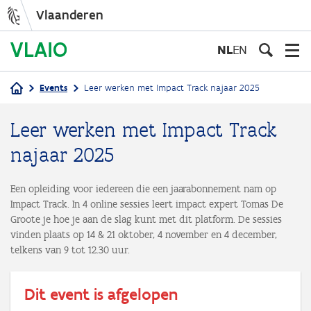
Vlaanderen
Overslaan
en
NL
EN
naar
de
Events
Leer werken met Impact Track najaar 2025
inhoud
Kruimelpad
gaan
Leer werken met Impact Track
najaar 2025
Een opleiding voor iedereen die een jaarabonnement nam op
Impact Track. In 4 online sessies leert impact expert Tomas De
Groote je hoe je aan de slag kunt met dit platform. De sessies
vinden plaats op 14 & 21 oktober, 4 november en 4 december,
telkens van 9 tot 12.30 uur.
Dit event is afgelopen