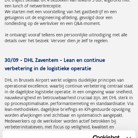
Dit traject bestaat uit 4 bezoeken van telkens 3 uur, afgerond met
een lunch of netwerkreceptie.
We starten met een voorstelling van het gastbedrijf en een
getuigenis uit de engineering-afdeling, gevolgd door een
rondleiding op de werkvloer en een Q&A-moment.
Je ontvangt vooraf telkens een persoonlijke uitnodiging met alle
details over het bezoek. Vervoer dien je zelf te regelen.
30/09 - DHL Zaventem - Lean en continue
verbetering in de logistieke operatie
DHL in Brussels Airport werkt volgens duidelijke principes van
operational excellence, waarbij continue verbetering centraal staat
in de dagelijkse logistieke operatie. In een omgeving waar snelheid,
nauwkeurigheid en betrouwbaarheid cruciaal zijn, zet DHL sterk in
op procesoptimalisatie, performantiemeting en standaardisatie. Via
lean-methodieken, dagelijkse briefings en KPI-gestuurde opvolging
worden afwijkingen snel zichtbaar en systematisch aangepakt.
Medewerkers op de werkvloer worden actief betrokken bij
verbeterinitiatieven, met focus op veiligheid, kwaliteit en
efficiëntie. Zo bouwt DHL Zaventem aan een cultuur waarin