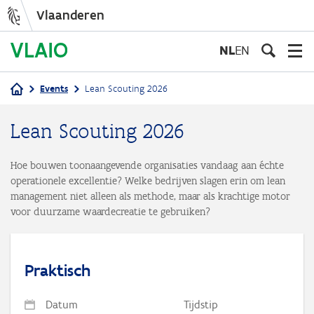
Vlaanderen
Overslaan
en
NL
EN
naar
de
Events
Lean Scouting 2026
inhoud
Kruimelpad
gaan
Lean Scouting 2026
Hoe bouwen toonaangevende organisaties vandaag aan échte
operationele excellentie? Welke bedrijven slagen erin om lean
management niet alleen als methode, maar als krachtige motor
voor duurzame waardecreatie te gebruiken?
Praktisch
Datum
Tijdstip