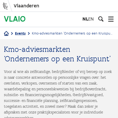
Vlaanderen
Overslaan
en
NL
EN
naar
de
Events
Kmo-adviesmarkten ‘Ondernemers op een Kruispunt’
inhoud
Kruimelpad
gaan
Kmo-adviesmarkten
‘Ondernemers op een Kruispunt’
Voor al wie als zelfstandige, bedrijfsleider of vrij beroep op zoek
is naar concrete antwoorden op persoonlijke vragen over: het
overlaten, verkopen, overnemen of starten van een zaak,
waardebepaling en personeelskwesties bij bedrijfsoverdracht,
subsidie- en financieringsmogelijkheden, (bedrijfs)vastgoed,
successie- en financiële planning, zelfstandigenpensioen,
toegelaten activiteit, en zoveel meer? Maak dan zeker je
afspraken met onze praktijkspecialisten voor je individuele