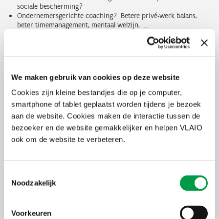
sociale bescherming?
Ondernemersgerichte coaching? Betere privé-werk balans,
beter timemanagement, mentaal welzijn, …
Successieplanning en financiële toekomstplanning (zowel
zakelijk als privé)?
‎Opstarten van een nieuwe zaak?
‎Bedrijfsvastgoed & privé-eigendom: (ver)kopen of (ver)huren‎?
‎‎‎Financieringsmogelijkheden bij starten, overnemen, overlaten
We maken gebruik van cookies op deze website
of groei?‎‎
Personeelsvragen bij het overlaten, het overnemen, de groei of
Cookies zijn kleine bestandjes die op je computer,
de beëindiging van een onderneming‎?
smartphone of tablet geplaatst worden tijdens je bezoek
Steunmaatregelen en subsidies bij starten, groei, overnemen of
aan de website. Cookies maken de interactie tussen de
overlaten‎ ?
‎Advies en hulp bij ondernemen in zwaar weer of bij
bezoeker en de website gemakkelijker en helpen VLAIO
moeilijkheden?
ook om de website te verbeteren.
… .
Je kan terecht bij meer dan 30 specialisten uit verschillende
Toestemmingsselectie
kerndisciplines voor pasklaar advies van fiscale, juridische,
Noodzakelijk
financiële en sociale aard. En dit op 1 moment!
Uiterste
1 juni 2022
inschrijvingsdatum
Voorkeuren