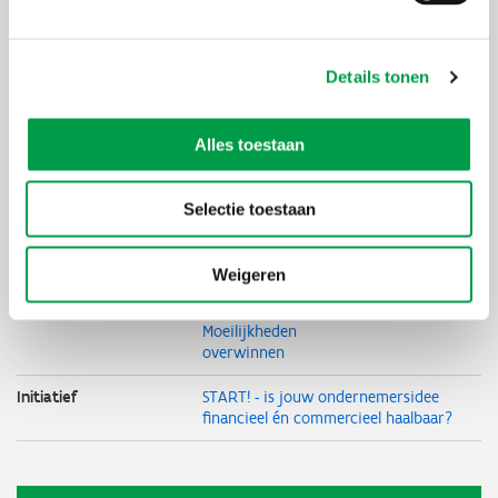
Uiterste
27 september 2026
inschrijvingsdatum
Details tonen
Organisator
Starterslabo
Thema's
Onderneming
Alles toestaan
starten
Student
Starter
Selectie toestaan
Financiering
Financieel
plan
Weigeren
Duurzaam
ondernemen
Moeilijkheden
overwinnen
Initiatief
START! - is jouw ondernemersidee
financieel én commercieel haalbaar?