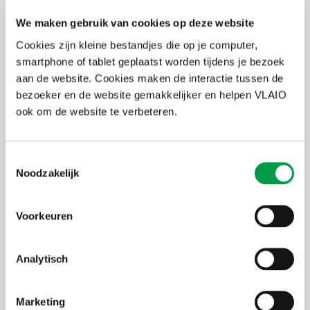
Schrijf je hier
in!
We maken gebruik van cookies op deze website
Cookies zijn kleine bestandjes die op je computer,
smartphone of tablet geplaatst worden tijdens je bezoek
Je komt alles te weten over de begeleidingen en opleidingen via
aan de website. Cookies maken de interactie tussen de
Starterslabo.
bezoeker en de website gemakkelijker en helpen VLAIO
ook om de website te verbeteren.
Labo: traject van maximaal 18 maanden
Start: traject van 6 workshops en haalbaarheidsadvies
Jumpstarters : begeleiding tijdens de opstart van je zaak
Toestemmingsselectie
Noodzakelijk
Waarom starterslabo?
Persoonlijke en ongedwongen aanpak
Voorkeuren
Ervaren coaches die met je meedenken
Interactieve workshops in groep
Persoonlijke individuele coaching & advies
Analytisch
Realistische check van je slaagkansen
Vrijheid en veiligheid om te experimenteren
Marketing