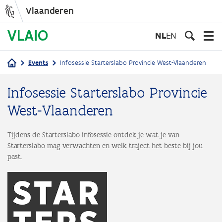
Vlaanderen
Overslaan
en
NL
EN
naar
de
Events
Infosessie Starterslabo Provincie West-Vlaanderen
inhoud
Kruimelpad
gaan
Infosessie Starterslabo Provincie
West-Vlaanderen
Tijdens de Starterslabo infosessie ontdek je wat je van
Starterslabo mag verwachten en welk traject het beste bij jou
past.