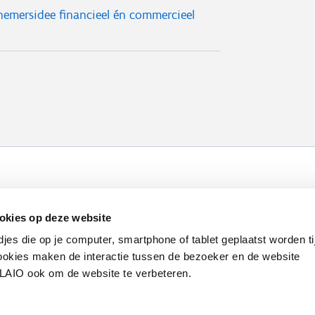
nemersidee financieel én commercieel
Werken bij VLAIO
Studies
VLAIO-app
V
okies op deze website
Communicatieverplichtingen & logo's
Klacht
djes die op je computer, smartphone of tablet geplaatst worden ti
okies maken de interactie tussen de bezoeker en de website
VLAIO ook om de website te verbeteren.