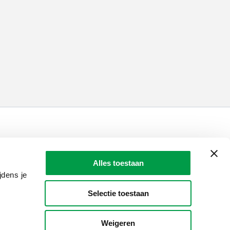
LAIO AWARDS
Contact
Alles toestaan
en, meldingen & fraudebestrijding
jdens je
Selectie toestaan
Weigeren