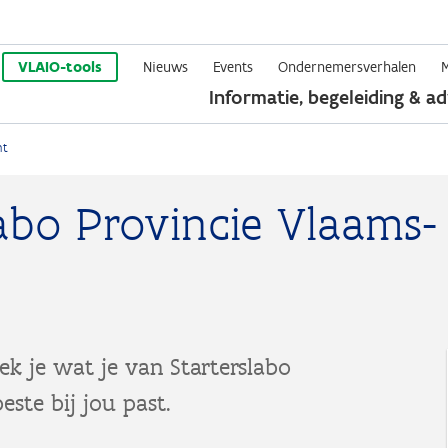
Overslaan
en
VLAIO-tools
Nieuws
Events
Ondernemersverhalen
Informatie, begeleiding & ad
naar
de
nt
inhoud
gaan
labo Provincie Vlaams-
dek je wat je van Starterslabo
ste bij jou past.