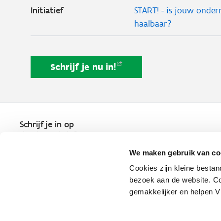
Initiatief
START! - is jouw onder
haalbaar?
Schrijf je nu
in!
Schrijf je in op
de nieuwsbrief
Kies welk nieuws je wil
We maken gebruik van co
ontvangen in je mailbox
Cookies zijn kleine bestan
Schrijf je nu in
bezoek aan de website. Co
gemakkelijker en helpen 