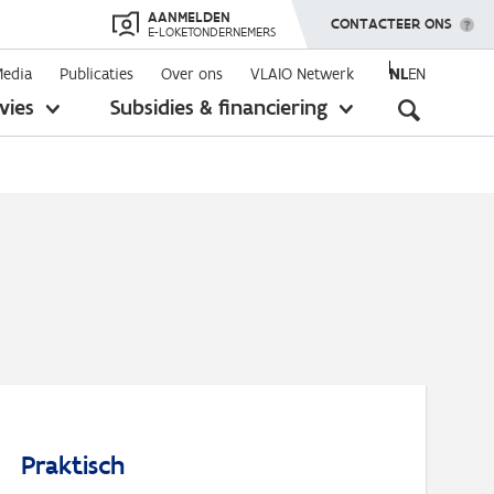
AANMELDEN
TOON MENU
CONTACTEER ONS
E-LOKETONDERNEMERS
Media
Publicaties
Over ons
VLAIO Netwerk
NL
EN
Seconda
vies
Subsidies & financiering
toon
toon
submenu
submenu
navigati
Praktisch