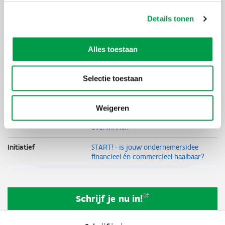
Organisator
Starterslabo
Details tonen
Thema's
Onderneming
starten
Student
Alles toestaan
Starter
Duurzaam
ondernemen
Selectie toestaan
Circulair
ondernemen
Sociaal
ondernemen
Weigeren
Moeilijkheden
overwinnen
Initiatief
START! - is jouw ondernemersidee
financieel én commercieel haalbaar?
Schrijf je nu
in!