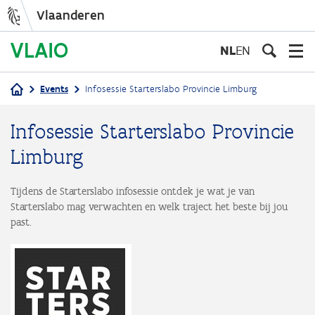
Vlaanderen
Overslaan
en
NL
EN
naar
de
Events
Infosessie Starterslabo Provincie Limburg
inhoud
Kruimelpad
gaan
Infosessie Starterslabo Provincie
Limburg
Tijdens de Starterslabo infosessie ontdek je wat je van
Starterslabo mag verwachten en welk traject het beste bij jou
past.