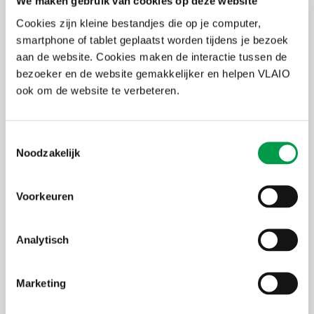
We maken gebruik van cookies op deze website
Je komt alles te weten over de begeleidingen en opleidingen via
Cookies zijn kleine bestandjes die op je computer,
Starterslabo.
smartphone of tablet geplaatst worden tijdens je bezoek
Labo: traject van maximaal 18 maanden
aan de website. Cookies maken de interactie tussen de
Start: traject van 6 workshops en haalbaarheidsadvies
bezoeker en de website gemakkelijker en helpen VLAIO
Jumpstarters : begeleiding tijdens de opstart van je zaak
ook om de website te verbeteren.
Waarom starterslabo?
Toestemmingsselectie
Noodzakelijk
Persoonlijke en ongedwongen aanpak
Ervaren coaches die met je meedenken
Interactieve workshops in groep
Voorkeuren
Persoonlijke individuele coaching & advies
Realistische check van je slaagkansen
Vrijheid en veiligheid om te experimenteren
Analytisch
Uiterste
6 december 2026
Marketing
inschrijvingsdatum