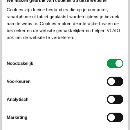
We maken gebruik van cookies op deze website
Je komt alles te weten over de begeleidingen en opleidingen via
Cookies zijn kleine bestandjes die op je computer,
Starterslabo.
smartphone of tablet geplaatst worden tijdens je bezoek
Labo: traject van maximaal 18 maanden
aan de website. Cookies maken de interactie tussen de
Start: traject van 6 workshops en haalbaarheidsadvies
bezoeker en de website gemakkelijker en helpen VLAIO
Jumpstarters : begeleiding tijdens de opstart van je zaak
ook om de website te verbeteren.
Waarom starterslabo?
Toestemmingsselectie
Noodzakelijk
Persoonlijke en ongedwongen aanpak
Ervaren coaches die met je meedenken
Interactieve workshops in groep
Voorkeuren
Persoonlijke individuele coaching & advies
Realistische check van je slaagkansen
Vrijheid en veiligheid om te experimenteren
Analytisch
Uiterste
3 november 2026
Marketing
inschrijvingsdatum