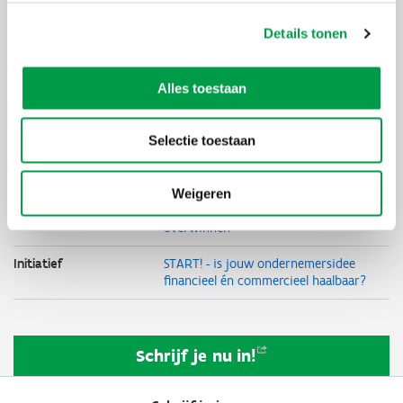
Organisator
Starterslabo
Details tonen
Thema's
Onderneming
starten
Student
Alles toestaan
Starter
Duurzaam
ondernemen
Selectie toestaan
Circulair
ondernemen
Sociaal
ondernemen
Weigeren
Moeilijkheden
overwinnen
Initiatief
START! - is jouw ondernemersidee
financieel én commercieel haalbaar?
Schrijf je nu
in!