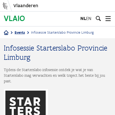
Vlaanderen
Overslaan
en
NL
EN
naar
de
Events
Infosessie Starterslabo Provincie Limburg
inhoud
Kruimelpad
gaan
Infosessie Starterslabo Provincie
Limburg
Tijdens de Starterslabo infosessie ontdek je wat je van
Starterslabo mag verwachten en welk traject het beste bij jou
past.