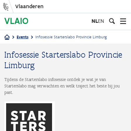
Vlaanderen
Overslaan
en
NL
EN
naar
de
Events
Infosessie Starterslabo Provincie Limburg
inhoud
Kruimelpad
gaan
Infosessie Starterslabo Provincie
Limburg
Tijdens de Starterslabo infosessie ontdek je wat je van
Starterslabo mag verwachten en welk traject het beste bij jou
past.