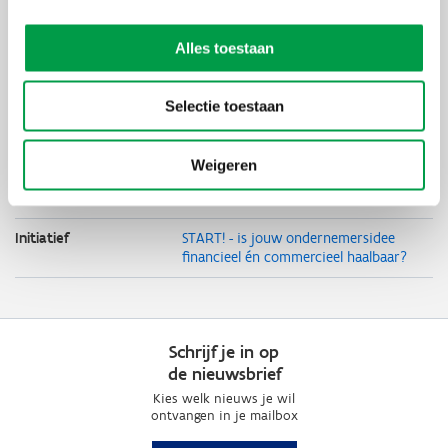
starten
Student
Starter
Alles toestaan
Duurzaam
ondernemen
Circulair
Selectie toestaan
ondernemen
Sociaal
ondernemen
Weigeren
Moeilijkheden
overwinnen
Initiatief
START! - is jouw ondernemersidee
financieel én commercieel haalbaar?
Schrijf je in op
de nieuwsbrief
Kies welk nieuws je wil
ontvangen in je mailbox