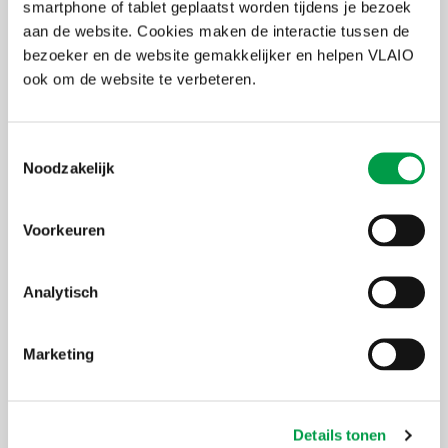
smartphone of tablet geplaatst worden tijdens je bezoek
Labo: traject van maximaal 18 maanden
aan de website. Cookies maken de interactie tussen de
Start: traject van 6 workshops en haalbaarheidsadvies
bezoeker en de website gemakkelijker en helpen VLAIO
Jumpstarters : begeleiding tijdens de opstart van je zaak
ook om de website te verbeteren.
Waarom starterslabo?
Toestemmingsselectie
Noodzakelijk
Persoonlijke en ongedwongen aanpak
Ervaren coaches die met je meedenken
Interactieve workshops in groep
Voorkeuren
Persoonlijke individuele coaching & advies
Realistische check van je slaagkansen
Vrijheid en veiligheid om te experimenteren
Analytisch
Uiterste
7 juli 2026
Marketing
inschrijvingsdatum
Organisator
Starterslabo
Details tonen
Thema's
Onderneming