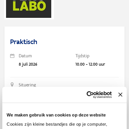
Praktisch
Datum
Tijdstip
8 juli 2026
10.00 - 12.00 uur
Situering
Online
We maken gebruik van cookies op deze website
Je komt alles te weten over de begeleidingen en opleidingen via
Cookies zijn kleine bestandjes die op je computer,
Starterslabo.