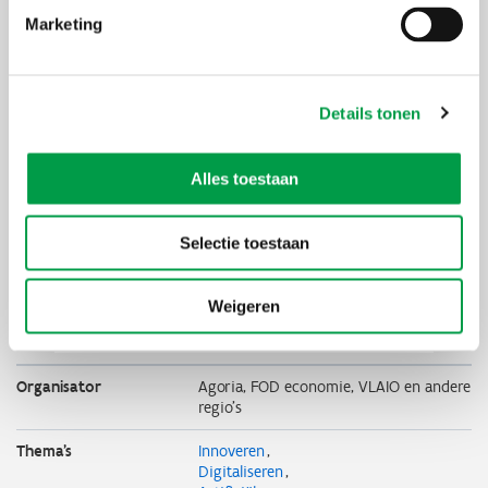
Marketing
Wat zijn IPCEI-projecten?
IPCEI-projecten zijn belangrijke projecten van
Details tonen
gemeenschappelijk Europees belang (Important
Projects Common European Interest). Hiermee
stimuleert de EU de lidstaten om middelen te
Alles toestaan
bundelen in grote geïntegreerde projecten die
bijdragen aan de concurrentiekracht van de
Unie. Via zo’n projecten kunnen aanzienlijk
Selectie toestaan
marktfalen of grote maatschappelijke
uitdagingen aangepakt worden waar er anders
geen oplossing zou komen. Bezoek onze
VLAIO-
pagina rond IPCEI-projecten
.
Weigeren
Organisator
Agoria, FOD economie, VLAIO en andere
regio's
Thema's
Innoveren
Digitaliseren