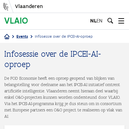
Vlaanderen
Overslaan
en
NL
EN
naar
de
Events
Infosessie over de IPCEI-AI-oproep
inhoud
Kruimelpad
gaan
Infosessie over de IPCEI-AI-
oproep
De FOD Economie heeft een oproep geopend van blijken van
belangstelling voor deelname aan het IPCEI-AI initiatief omtrent
artificiële intelligentie. Vlaanderen neemt hieraan deel waarbij
enkel O&O-projecten kunnen worden ondersteund door VLAIO.
Via het IPCEI-AI-programma krijg je dus steun om in consortium
met Europese partners een O&O project te realiseren op vlak van
AI.