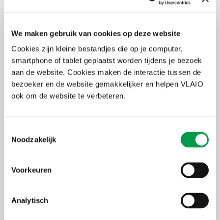
We maken gebruik van cookies op deze website
Cookies zijn kleine bestandjes die op je computer,
smartphone of tablet geplaatst worden tijdens je bezoek
Ontwikkelt jouw bedrijf geavanceerde AI-
aan de website. Cookies maken de interactie tussen de
technologie?
bezoeker en de website gemakkelijker en helpen VLAIO
ook om de website te verbeteren.
De FOD Economie zoekt bedrijven die AI-technologie
ontwikkelen om deel te nemen aan AI-projecten op Europese
Lees meer
schaal. Deadline: 16 januari 2026.
Toestemmingsselectie
Noodzakelijk
Meer info
Meer info over de oproep van blijken van belangstelling voor
Voorkeuren
deelname aan IPCEI-AI op de
website van FOD
Economie
.
Vraagje? Onze contactpersoon voor IPCEI-AI is
Frederik De Vusser
.
Analytisch