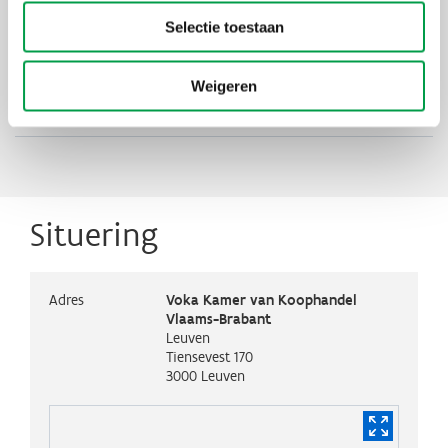
Selectie toestaan
Thema's
Digitaliseren
Industrie 4.0
Weigeren
Initiatief
ScOUT!ng - Ontdek de vernieuwers van
de industrie
Situering
Adres
Voka Kamer van Koophandel
Vlaams-Brabant
Leuven
Tiensevest 170
3000
Leuven