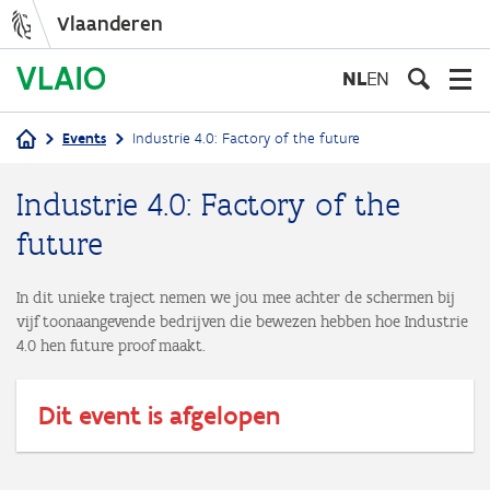
Vlaanderen
Overslaan
en
NL
EN
naar
de
Events
Industrie 4.0: Factory of the future
inhoud
Kruimelpad
gaan
Industrie 4.0: Factory of the
future
In dit unieke traject nemen we jou mee achter de schermen bij
vijf toonaangevende bedrijven die bewezen hebben hoe Industrie
4.0 hen future proof maakt.
Dit event is afgelopen