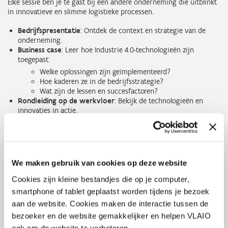
Elke sessie ben je te gast bij een andere onderneming die uitblinkt
in innovatieve en slimme logistieke processen.
Bedrijfspresentatie
: Ontdek de context en strategie van de
onderneming.
Business case
: Leer hoe Industrie 4.0-technologieën zijn
toegepast:
Welke oplossingen zijn geïmplementeerd?
Hoe kaderen ze in de bedrijfsstrategie?
Wat zijn de lessen en succesfactoren?
Rondleiding op de werkvloer
: Bekijk de technologieën en
innovaties in actie.
Netwerkmoment
: Wissel ervaringen uit met deelnemers en
gastbedrijven tijdens een informele afsluiting met een hapje en
drankje.
Bedrijfsbezoeken:
We maken gebruik van cookies op deze website
Texet | 3 april 2025
Cookies zijn kleine bestandjes die op je computer,
DSV Warehouse Gent | 13 mei 2025
smartphone of tablet geplaatst worden tijdens je bezoek
Colubel, met toepassing van Manual.To | Juni 2025
aan de website. Cookies maken de interactie tussen de
Pick-it | September 2025
bezoeker en de website gemakkelijker en helpen VLAIO
Phoenix contact | Oktober 2025
ook om de website te verbeteren.