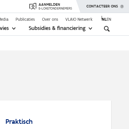
AANMELDEN
TOON MENU
CONTACTEER ONS
E-LOKETONDERNEMERS
Media
Publicaties
Over ons
VLAIO Netwerk
NL
EN
Seconda
vies
Subsidies & financiering
toon
toon
submenu
submenu
navigati
Praktisch