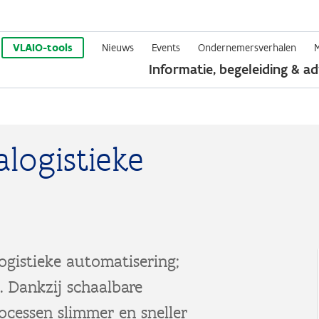
Overslaan
en
VLAIO-tools
Nieuws
Events
Ondernemersverhalen
Informatie, begeleiding & ad
naar
de
inhoud
gaan
alogistieke
ogistieke automatisering;
. Dankzij schaalbare
cessen slimmer en sneller