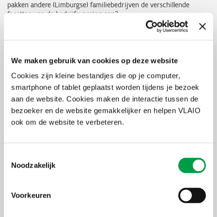
pakken andere (Limburgse) familiebedrijven de verschillende
facetten van de bedrijfsvoering aan?
Verschillende familiale experten brengen
duiding en omkadering
tijdens 10 sessies.
Bij dit traject focussen we op
ervaringsuitwisseling, netwerking
We maken gebruik van cookies op deze website
en leren van mekaar
, maar vooral op de
échte verhalen
achter
Cookies zijn kleine bestandjes die op je computer,
het bedrijf en de familie. Samen met andere families word je
geïnspireerd door het verhaal en de aanpak van enkele
smartphone of tablet geplaatst worden tijdens je bezoek
vooraanstaande familiebedrijven. Topgastronomie wordt
aan de website. Cookies maken de interactie tussen de
afgewisseld met leerrijke bedrijfsbezoeken.
bezoeker en de website gemakkelijker en helpen VLAIO
ook om de website te verbeteren.
Programma 2026-2027
Ons programma en de bijhorende data zijn nog onder constructie,
Toestemmingsselectie
maar contacteer ons gerust bij interesse.
Noodzakelijk
Uiterste
31 augustus 2026
inschrijvingsdatum
Voorkeuren
Deelnameprijs
€ 4.100,00 voor leden & € 4.920,00 voor