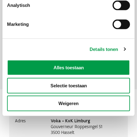
niet-leden van Voka
Analytisch
Organisator
Voka
Marketing
Thema's
Overnemen &
overlaten
Initiatief
Familio - maak werk van je familiale
Details tonen
overdracht
Alles toestaan
Interesse?
Selectie toestaan
Situering
Weigeren
Adres
Voka - KvK Limburg
Gouverneur Roppesingel 51
3500
Hasselt