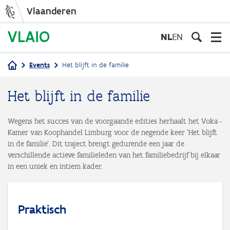
Vlaanderen
Overslaan
en
NL
EN
naar
de
Events
Het blijft in de familie
inhoud
Kruimelpad
gaan
Het blijft in de familie
Wegens het succes van de voorgaande edities herhaalt het Voka -
Kamer van Koophandel Limburg voor de negende keer 'Het blijft
in de familie'. Dit traject brengt gedurende een jaar de
verschillende actieve familieleden van het familiebedrijf bij elkaar
in een uniek en intiem kader.
Praktisch