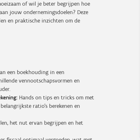
oeizaam of wil je beter begrijpen hoe
aan jouw ondernemingsdoelen? Deze
rden en praktische inzichten om de
van een boekhouding in een
chillende vennootschapsvormen en
der.
kening:
Hands on tips en tricks om met
 belangrijkste ratio’s berekenen en
len, het nut ervan begrijpen en het
ider fiscaal optimaal vergoeden, wat met