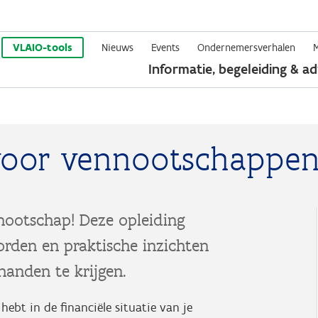
Overslaan
en
VLAIO-tools
Nieuws
Events
Ondernemersverhalen
Informatie, begeleiding & ad
naar
de
inhoud
gaan
t voor vennootschappe
nnootschap! Deze opleiding
oorden en praktische inzichten
handen te krijgen.
ebt in de financiële situatie van je