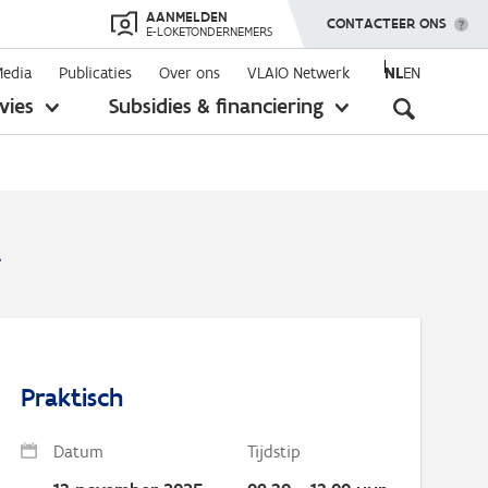
AANMELDEN
TOON MENU
CONTACTEER ONS
E-LOKETONDERNEMERS
Media
Publicaties
Over ons
VLAIO Netwerk
NL
EN
Seconda
vies
Subsidies & financiering
toon
toon
submenu
submenu
navigati
n
Praktisch
Datum
Tijdstip