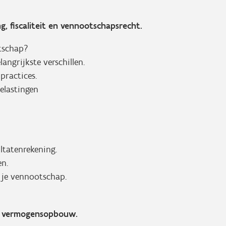
ng, fiscaliteit en vennootschapsrecht.
tschap?
ngrijkste verschillen.
ractices.
elastingen
ltatenrekening.
en.
n je vennootschap.
vé) vermogensopbouw.