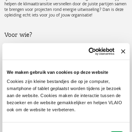
helpen de klimaattransitie versnellen door de juiste partijen samen
te brengen voor projecten rond energie uitwisseling? Dan is deze
opleiding echt iets voor jou of jouw organisatie!
Voor wie?
Voor iedereen die zich wil verdiepen in energiemakelen, met welke
insteek dan ook: private en publieke organisaties zoals studie- en
ontwerpbureaus, intercommunales, provincies en POM’s,
havenautoriteiten, energiecoöperaties, energiebedrijven, ESCO-
bedrijven, nutsbedrijven, algemeen management, CSR-managers,
We maken gebruik van cookies op deze website
energie- en facility managers, business developers van duurzame
collectieve oplossingen, bedrijventerreinverenigingen,
Cookies zijn kleine bestandjes die op je computer,
vastgoedontwikkelaars, parkmanagers, en lokale overheden
smartphone of tablet geplaatst worden tijdens je bezoek
(duurzaamheidsambtenaren, ruimtelijke planners,
stedenbouwkundigen, enz.), …
aan de website. Cookies maken de interactie tussen de
bezoeker en de website gemakkelijker en helpen VLAIO
ook om de website te verbeteren.
Programma
De opleiding hanteert een hybride aanpak en bestaat uit:
Toestemmingsselectie