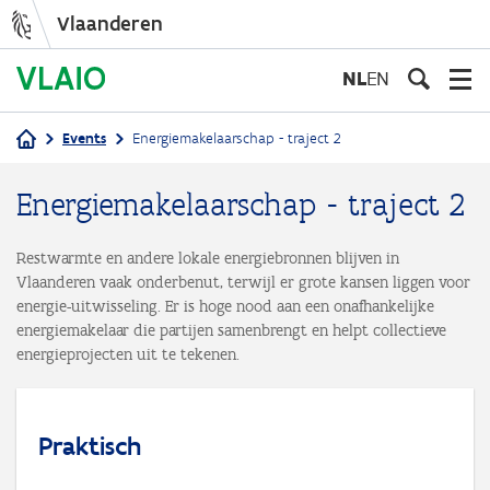
Vlaanderen
Overslaan
en
NL
EN
naar
de
Events
Energiemakelaarschap - traject 2
inhoud
Kruimelpad
gaan
Energiemakelaarschap - traject 2
Restwarmte en andere lokale energiebronnen blijven in
Vlaanderen vaak onderbenut, terwijl er grote kansen liggen voor
energie-uitwisseling. Er is hoge nood aan een onafhankelijke
energiemakelaar die partijen samenbrengt en helpt collectieve
energieprojecten uit te tekenen.
Praktisch