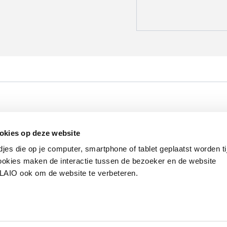
Werken bij VLAIO
Studies
VLAIO-app
V
okies op deze website
Communicatieverplichtingen & logo's
Klacht
djes die op je computer, smartphone of tablet geplaatst worden ti
okies maken de interactie tussen de bezoeker en de website
VLAIO ook om de website te verbeteren.
van de Vlaamse overheid