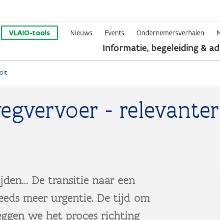
Overslaan
en
VLAIO-tools
Nieuws
Events
Ondernemersverhalen
Informatie, begeleiding & ad
naar
de
oit
inhoud
gaan
wegvervoer - relevanter
ijden… De transitie naar een
teeds meer urgentie. De tijd om
leggen we het proces richting