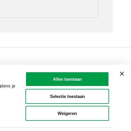
LAIO AWARDS
Contact
Alles toestaan
en, meldingen & fraudebestrijding
jdens je
Selectie toestaan
Weigeren