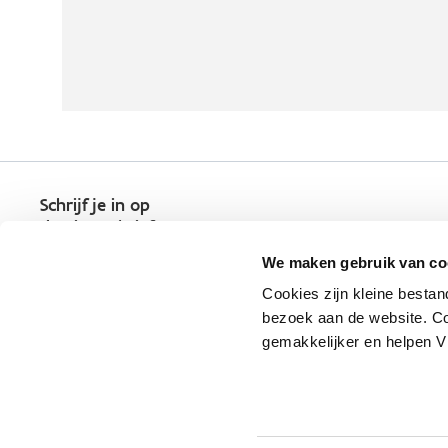
Schrijf je in op
de nieuwsbrief
Kies welk nieuws je wil
We maken gebruik van co
ontvangen in je mailbox
Cookies zijn kleine bestan
Schrijf je nu in
bezoek aan de website. Co
gemakkelijker en helpen 
Vlaio.be is een officiële website 
uitgegeven door
VLAIO