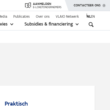
AANMELDEN
TOON MENU
CONTACTEER ONS
E-LOKETONDERNEMERS
Media
Publicaties
Over ons
VLAIO Netwerk
NL
EN
Seconda
vies
Subsidies & financiering
toon
toon
submenu
submenu
navigati
Praktisch