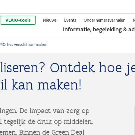
Overslaan
en
VLAIO-tools
Nieuws
Events
Ondernemersverhalen
Informatie, begeleiding & ad
naar
de
IO het verschil kan maken!
inhoud
gaan
liseren? Ontdek hoe j
il kan maken!
gingen. De impact van zorg op
jl tegelijk de druk op middelen,
enemen. Binnen de Green Deal