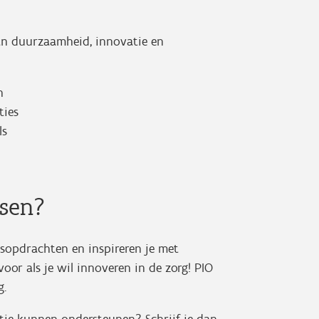
an duurzaamheid, innovatie en
n
ties
ls
ssen?
sopdrachten en inspireren je met
 voor als je wil innoveren in de zorg! PIO
g.
ie kunnen ondersteunen? Schrijf je dan