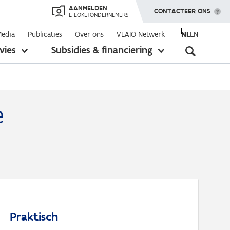
AANMELDEN
TOON MENU
CONTACTEER ONS
E-LOKETONDERNEMERS
Media
Publicaties
Over ons
VLAIO Netwerk
NL
EN
Seconda
vies
Subsidies & financiering
toon
toon
submenu
submenu
navigati
e
Praktisch