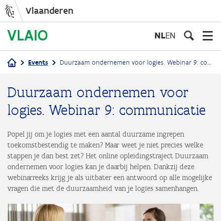
Vlaanderen
Overslaan
en
NL
EN
naar
de
Events
Duurzaam ondernemen voor logies. Webinar 9: communicatie
inhoud
Kruimelpad
gaan
Duurzaam ondernemen voor
logies. Webinar 9: communicatie
Popel jij om je logies met een aantal duurzame ingrepen
toekomstbestendig te maken? Maar weet je niet precies welke
stappen je dan best zet? Het online opleidingstraject Duurzaam
ondernemen voor logies kan je daarbij helpen. Dankzij deze
webinarreeks krijg je als uitbater een antwoord op alle mogelijke
vragen die met de duurzaamheid van je logies samenhangen.