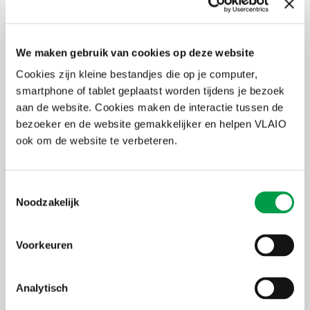
tijdens belmomenten horen we graag of je stappen hebt kunnen
zetten en toetsen we af wat struikelblokken zijn.
Ten slotte voorzien we een
verdiepingssessie
vergroening
die live
We maken gebruik van cookies op deze website
in Mundo Matongé doorgaat. Hier ontdek je een toonvoorbeeld van
een ecologische tuin. Maar we gaan ook praktisch met je aan de
Cookies zijn kleine bestandjes die op je computer,
slag rond jouw eigen buitenruimte aan de hand van foto’s,
smartphone of tablet geplaatst worden tijdens je bezoek
plannetjes, … Zo ga je weer buiten met een voorstel voor een
aan de website. Cookies maken de interactie tussen de
hedendaagse, biodiverse en klimaatbestendige inrichting.
bezoeker en de website gemakkelijker en helpen VLAIO
ook om de website te verbeteren.
Onderwerp van dit webinar:
Communicatie
Toestemmingsselectie
Noodzakelijk
Gasten betrekken bij je duurzaamheidsacties.
Voorkeuren
Voor wie?
Deze opleiding is speciaal ontworpen voor
B&B-eigenaars,
Analytisch
vakantiehuisuitbaters en kleine hoteliers
die duurzaamheid een
centrale plaats willen geven in hun onderneming. Sluit je aan bij