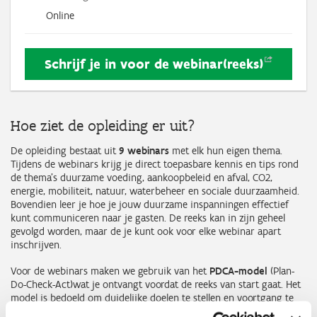
Online
Schrijf je in voor de
webinar(reeks)
Hoe ziet de opleiding er uit?
De opleiding bestaat uit
9 webinars
met elk hun eigen thema.
Tijdens de webinars krijg je direct toepasbare kennis en tips rond
de thema’s duurzame voeding, aankoopbeleid en afval, CO2,
energie, mobiliteit, natuur, waterbeheer en sociale duurzaamheid.
Bovendien leer je hoe je jouw duurzame inspanningen effectief
kunt communiceren naar je gasten. De reeks kan in zijn geheel
gevolgd worden, maar de je kunt ook voor elke webinar apart
inschrijven.
Voor de webinars maken we gebruik van het
PDCA-model
(Plan-
Do-Check-Act)
wat je ontvangt voordat de reeks van start gaat. Het
model is bedoeld om duidelijke doelen te stellen en voortgang te
realiseren. We voorzien bovendien
persoonlijke begeleiding
: