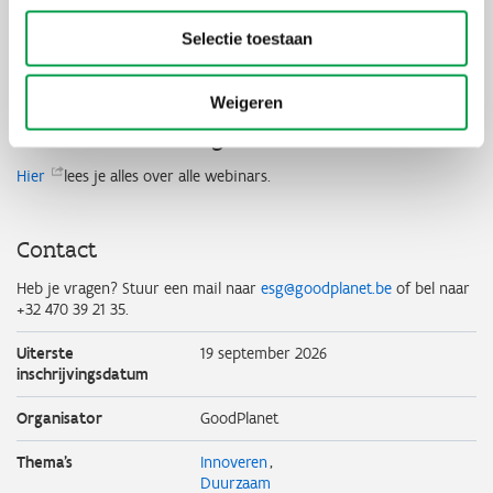
Selectie toestaan
Advies van experts binnen elk vakgebied.
Praktisch advies dat onmiddellijk inzetbaar is.
Weigeren
Info over de volledige reeks
Hier
lees je alles over alle webinars.
Contact
Heb je vragen? Stuur een mail naar
esg@goodplanet.be
of bel naar
+32 470 39 21 35.
Uiterste
19 september 2026
inschrijvingsdatum
Organisator
GoodPlanet
Thema's
Innoveren
Duurzaam