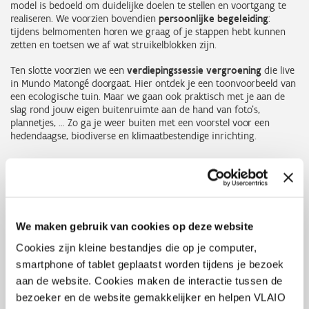
model is bedoeld om duidelijke doelen te stellen en voortgang te
realiseren. We voorzien bovendien
persoonlijke begeleiding
:
tijdens belmomenten horen we graag of je stappen hebt kunnen
zetten en toetsen we af wat struikelblokken zijn.
Ten slotte voorzien we een
verdiepingssessie
vergroening
die live
in Mundo Matongé doorgaat. Hier ontdek je een toonvoorbeeld van
een ecologische tuin. Maar we gaan ook praktisch met je aan de
slag rond jouw eigen buitenruimte aan de hand van foto’s,
plannetjes, … Zo ga je weer buiten met een voorstel voor een
hedendaagse, biodiverse en klimaatbestendige inrichting.
Onderwerp van deze live verdiepingssessie:
Groenbeheer
We maken gebruik van cookies op deze website
Hier ontdek je een toonvoorbeeld van een ecologische tuin. Maar
we gaan ook praktisch met je aan de slag rond jouw eigen
Cookies zijn kleine bestandjes die op je computer,
buitenruimte aan de hand van foto’s, plannetjes, … Zo ga je weer
smartphone of tablet geplaatst worden tijdens je bezoek
buiten met een voorstel voor een hedendaagse, biodiverse en
aan de website. Cookies maken de interactie tussen de
klimaatbestendige inrichting.
bezoeker en de website gemakkelijker en helpen VLAIO