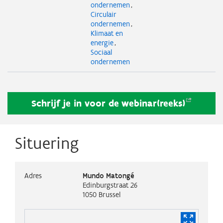
ondernemen
Circulair
ondernemen
Klimaat en
energie
Sociaal
ondernemen
Schrijf je in voor de
webinar(reeks)
Situering
Adres
Mundo Matongé
Edinburgstraat 26
1050
Brussel