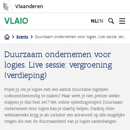
Vlaanderen
Overslaan
en
NL
EN
naar
de
Events
Duurzaam ondernemen voor logies. Live sessie: vergroening (verdieping)
inhoud
Kruimelpad
gaan
Duurzaam ondernemen voor
logies. Live sessie: vergroening
(verdieping)
Popel jij om je logies met een aantal duurzame ingrepen
toekomstbestendig te maken? Maar weet je niet precies welke
stappen je dan best zet? Het online opleidingstraject Duurzaam
ondernemen voor logies kan je daarbij helpen. Dankzij deze
webinarreeks krijg je als uitbater een antwoord op alle mogelijke
vragen die met de duurzaamheid van je logies samenhangen.