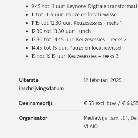
9.45 tot 11 uur: Keynote: Digitale transformat
11 tot 11.15 uur: Pauze en locatiewissel
11.15 tot 12.30 uur: Keuzesessies - reeks 1
12.30 tot 13.30 uur: Lunch
13.30 tot 14.45 uur: Keuzesessies – reeks 2
14.45 tot 15 uur: Pauze en locatiewissel
15 tot 16.15 uur: Keuzesessies – reeks 3
Uiterste
12 februari 2025
inschrijvingsdatum
Deelnameprijs
€ 55 excl. btw / € 66,55
Organisator
Mediawijs i.s.m. JEF, 
VLAIO