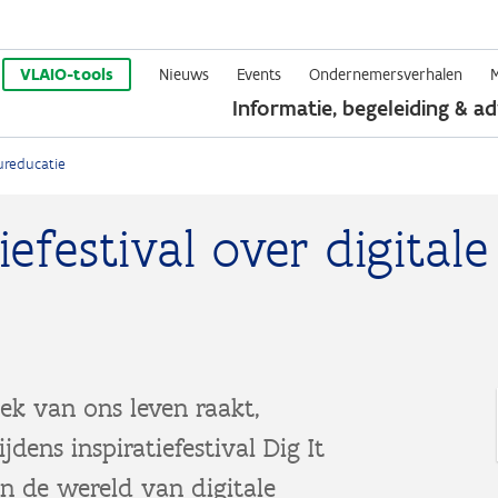
Overslaan
en
VLAIO-tools
Nieuws
Events
Ondernemersverhalen
Informatie, begeleiding & ad
naar
de
uureducatie
inhoud
gaan
iefestival over digitale
oek van ons leven raakt,
dens inspiratiefestival Dig It
n de wereld van digitale