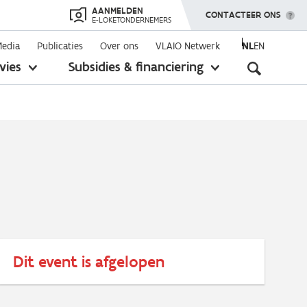
AANMELDEN
TOON MENU
CONTACTEER ONS
E-LOKETONDERNEMERS
Media
Publicaties
Over ons
VLAIO Netwerk
NL
EN
Seconda
vies
Subsidies & financiering
toon
toon
submenu
submenu
navigati
Dit event is afgelopen