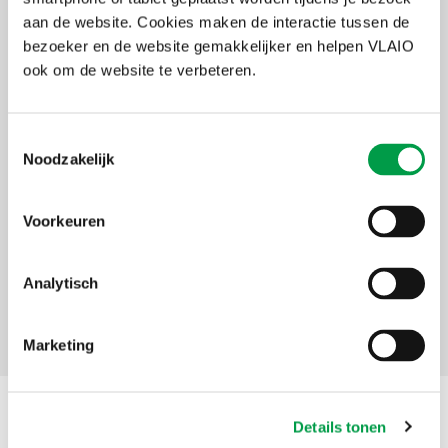
komen werken op een verrassende en inspirerende plek in Bokrijk.
Wil je graag zelf jouw werking toelichten of werken rond een
aan de website. Cookies maken de interactie tussen de
bepaald thema? Neem dan contact op met
bezoeker en de website gemakkelijker en helpen VLAIO
vakmanschap@bokrijk.be
.
ook om de website te verbeteren.
Uiterste
25 februari 2026
inschrijvingsdatum
Toestemmingsselectie
Deelnameprijs
60 euro
Noodzakelijk
Organisator
VAKlab i.s.m. Bureau Roza
Voorkeuren
Thema's
Lerende
netwerken
Analytisch
Initiatief
VAKlab
Marketing
Situering
Details tonen