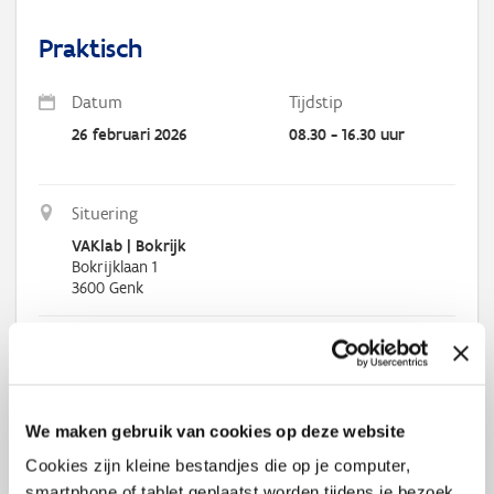
Praktisch
Datum
Tijdstip
26 februari 2026
08.30 - 16.30 uur
Situering
VAKlab | Bokrijk
Bokrijklaan 1
3600
Genk
Waarom moeten klanten jouw product kopen? Bureau Roza leert
ons hoe je een verhaal moet opbouwen rond jouw merk tijdens
We maken gebruik van cookies op deze website
deze Coworking day+.
Cookies zijn kleine bestandjes die op je computer,
Tijdens een Coworking day+ nodigen we je uit om een hele dag te
smartphone of tablet geplaatst worden tijdens je bezoek