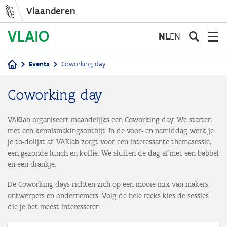
Vlaanderen
Overslaan
en
NL
EN
naar
de
Events
Coworking day
inhoud
Kruimelpad
gaan
Coworking day
VAKlab organiseert maandelijks een Coworking day. We starten
met een kennismakingsontbijt. In de voor- en namiddag werk je
je to-dolijst af. VAKlab zorgt voor een interessante themasessie,
een gezonde lunch en koffie. We sluiten de dag af met een babbel
en een drankje.
De Coworking days richten zich op een mooie mix van makers,
ontwerpers en ondernemers. Volg de hele reeks kies de sessies
die je het meest interesseren.