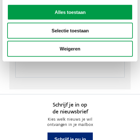
Adres
VAKlab | Bokrijk
Alles toestaan
Bokrijklaan 1
3600
Genk
Selectie toestaan
Weigeren
Schrijf je in op
de nieuwsbrief
Kies welk nieuws je wil
ontvangen in je mailbox
Schrijf je nu in