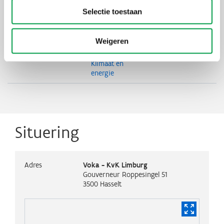
Deelnameprijs
€ 660
Selectie toestaan
Organisator
Voka
Weigeren
Thema's
Duurzaam
ondernemen
Klimaat en
energie
Situering
Adres
Voka - KvK Limburg
Gouverneur Roppesingel 51
3500
Hasselt