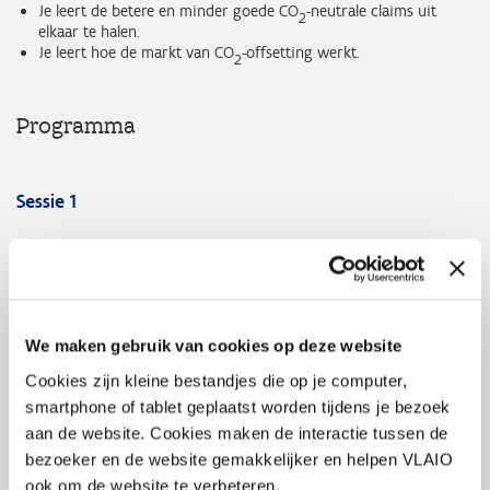
Je leert de betere en minder goede CO
-neutrale claims uit
2
elkaar te halen.
Je leert hoe de markt van CO
-offsetting werkt.
2
Programma
Sessie 1
Klimaatverandering
Oorzaak: evolutie energieverbruik, energiemarkt België
Gevolgen
Oplossing
CO
-voetafdruk: wat is het?
2
We maken gebruik van cookies op deze website
Company Carbon Footprint
Cookies zijn kleine bestandjes die op je computer,
Product Carbon Footprint
CO
vs Duurzaamheid
smartphone of tablet geplaatst worden tijdens je bezoek
2
Waarom? Beweegredenen & toekomstige
aan de website. Cookies maken de interactie tussen de
aandachtspunten
bezoeker en de website gemakkelijker en helpen VLAIO
Taxonomy/CSRD
ook om de website te verbeteren.