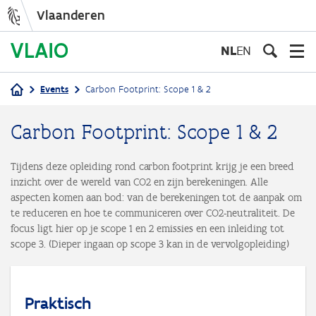
Vlaanderen
Overslaan
en
NL
EN
naar
de
Events
Carbon Footprint: Scope 1 & 2
inhoud
Kruimelpad
gaan
Carbon Footprint: Scope 1 & 2
Tijdens deze opleiding rond carbon footprint krijg je een breed
inzicht over de wereld van CO2 en zijn berekeningen. Alle
aspecten komen aan bod: van de berekeningen tot de aanpak om
te reduceren en hoe te communiceren over CO2-neutraliteit. De
focus ligt hier op je scope 1 en 2 emissies en een inleiding tot
scope 3. (Dieper ingaan op scope 3 kan in de vervolgopleiding)
Praktisch