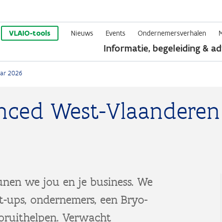
Overslaan
en
VLAIO-tools
Nieuws
Events
Ondernemersverhalen
Informatie, begeleiding & ad
naar
de
aar 2026
inhoud
gaan
nced West-Vlaanderen
nen we jou en je business. We
rt-ups, ondernemers, een Bryo-
oruithelpen. Verwacht