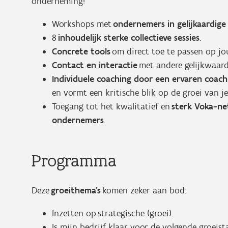
onderneming!
Workshops met
ondernemers in gelijkaardige 
8
inhoudelijk sterke collectieve sessies
.
Concrete tools
om direct toe te passen op jo
Contact en interactie
met andere gelijkwaardi
Individuele coaching door een ervaren coach
en vormt een kritische blik op de groei van je
Toegang tot het kwalitatief en
sterk Voka-ne
ondernemers
.
Programma
Deze
groeithema's
komen zeker aan bod:
Inzetten op strategische (groei).
Is mijn bedrijf klaar voor de volgende groeis