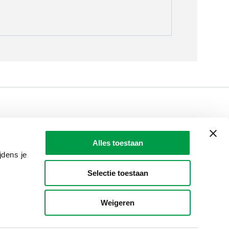
LAIO AWARDS
Contact
Alles toestaan
en, meldingen & fraudebestrijding
jdens je
Selectie toestaan
Weigeren