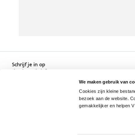
Schrijf je in op
de nieuwsbrief
Kies welk nieuws je wil
We maken gebruik van co
ontvangen in je mailbox
Cookies zijn kleine bestan
Schrijf je nu in
bezoek aan de website. Co
gemakkelijker en helpen 
Vlaio.be is een officiële website 