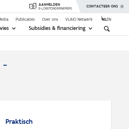
AANMELDEN
TOON MENU
CONTACTEER ONS
E-LOKETONDERNEMERS
Media
Publicaties
Over ons
VLAIO Netwerk
NL
EN
Seconda
vies
Subsidies & financiering
toon
toon
submenu
submenu
navigati
 -
Praktisch