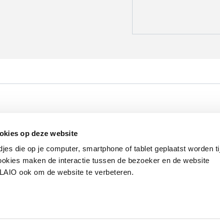
Werken bij VLAIO
Studies
VLAIO-app
V
okies op deze website
Communicatieverplichtingen & logo's
Klacht
djes die op je computer, smartphone of tablet geplaatst worden ti
okies maken de interactie tussen de bezoeker en de website
VLAIO ook om de website te verbeteren.
van de Vlaamse overheid