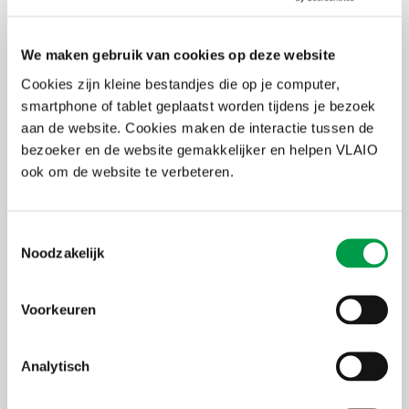
Je krijgt de kans om te brainstormen met andere student-
deelnemers en waardevolle inzichten te krijgen.
Jouw persoonlijke coach staat klaar om al je individuele vragen te
We maken gebruik van cookies op deze website
beantwoorden.
Cookies zijn kleine bestandjes die op je computer,
Aan het einde van het traject evalueren we jouw project,
smartphone of tablet geplaatst worden tijdens je bezoek
bespreken we de sterke punten en zwaktes, en komt de belangrijke
aan de website. Cookies maken de interactie tussen de
vraag naar voren: Ga ik ervoor of niet?
bezoeker en de website gemakkelijker en helpen VLAIO
ook om de website te verbeteren.
Pijlers
Duur: 1 week
Toestemmingsselectie
Gratis!
Noodzakelijk
Handige tools om je businessidee te verfijnen
Uitwerking businessmodel en financieel plan
Begeleiding van een coach
Voorkeuren
Ontmoeting met andere ondernemende studenten
Feedback van experten tijdens je pitch
Analytisch
Programma