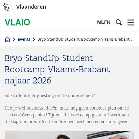
Vlaanderen
Overslaan
en
NL
EN
naar
de
Events
Bryo StandUp Student Bootcamp Vlaams-Brabant najaar 2026
inhoud
Kruimelpad
gaan
Bryo StandUp Student
Bootcamp Vlaams-Brabant
najaar 2026
📣 Student met goesting om te ondernemen?
Heb je wel business ideeën, maar nog geen concreet plan om te
starten? Geen paniek! Tijdens dit bootcamp gaan in 1 week aan
de slag om jouw idee te verkennen, verfijnen en vorm te geven.