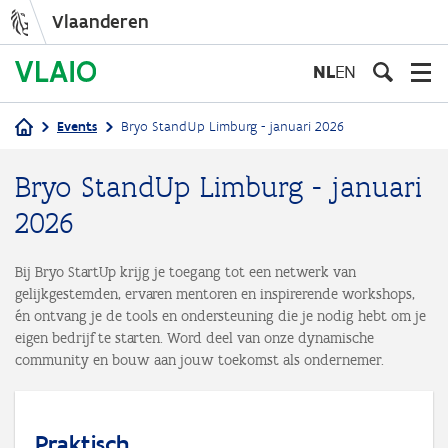
Vlaanderen
Overslaan
en
NL
EN
naar
de
Events
Bryo StandUp Limburg - januari 2026
inhoud
Kruimelpad
gaan
Bryo StandUp Limburg - januari
2026
Bij Bryo StartUp krijg je toegang tot een netwerk van
gelijkgestemden, ervaren mentoren en inspirerende workshops,
én ontvang je de tools en ondersteuning die je nodig hebt om je
eigen bedrijf te starten. Word deel van onze dynamische
community en bouw aan jouw toekomst als ondernemer.
Praktisch