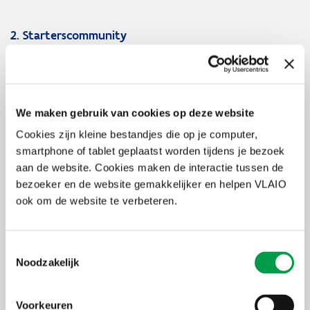
2. Starterscommunity
Maak deel uit van een levendige community waar je kan netwerken
en samenwerken met gelijkgestemde ondernemers.
We maken gebruik van cookies op deze website
3. Toegang tot experten
Cookies zijn kleine bestandjes die op je computer,
Krijg directe toegang tot ervaren mentoren en experts die je
smartphone of tablet geplaatst worden tijdens je bezoek
begeleiden tijdens je ondernemersreis.
aan de website. Cookies maken de interactie tussen de
bezoeker en de website gemakkelijker en helpen VLAIO
4. Pitch
ook om de website te verbeteren.
Pitch je idee voor een deskundige jury en ontvang waardevolle
feedback en toegang tot hun uitgebreide netwerk voor connecties
Toestemmingsselectie
en ondersteuning.
Noodzakelijk
Programma
Voorkeuren